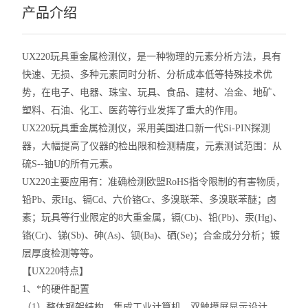
产品介绍
UX220玩具重金属检测仪，是一种物理的元素分析方法，具有
快速、无损、多种元素同时分析、分析成本低等特殊技术优
势，在电子、电器、珠宝、玩具、食品、建材、冶金、地矿、
塑料、石油、化工、医药等行业发挥了重大的作用。
UX220玩具重金属检测仪，采用美国进口新一代Si-PIN探测
器，大幅提高了仪器的检出限和检测精度，元素测试范围：从
硫S--铀U的所有元素。
UX220主要应用有：准确检测欧盟RoHS指令限制的有害物质，
铅Pb、汞Hg、镉Cd、六价铬Cr、多溴联苯、多溴联苯醚；卤
素；玩具等行业限定的8大重金属，镉(Cb)、铅(Pb)、汞(Hg)、
铬(Cr)、锑(Sb)、砷(As)、钡(Ba)、硒(Se)；合金成分分析；镀
层厚度检测等等。
【UX220特点】
1、*的硬件配置
（1）整体钢架结构，集成工业计算机，双触摸屏显示设计，