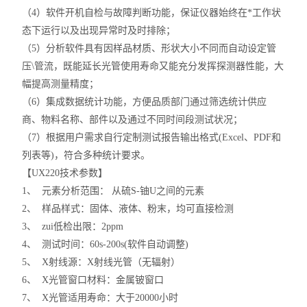
（4）软件开机自检与故障判断功能，保证仪器始终在*工作状
态下运行以及出现异常时及时排除；
（5）分析软件具有因样品材质、形状大小不同而自动设定管
压\管流，既能延长光管使用寿命又能充分发挥探测器性能，大
幅提高测量精度；
（6）集成数据统计功能，方便品质部门通过筛选统计供应
商、物料名称、部件以及通过不同时间段测试状况；
（7）根据用户需求自行定制测试报告输出格式(Excel、PDF和
列表等)，符合多种统计要求。
【UX220技术参数】
1、 元素分析范围： 从硫S-铀U之间的元素
2、 样品样式：固体、液体、粉末，均可直接检测
3、 zui低检出限：2ppm
4、 测试时间：60s-200s(软件自动调整)
5、 X射线源：X射线光管（无辐射）
6、 X光管窗口材料：金属铍窗口
7、 X光管适用寿命：大于20000小时