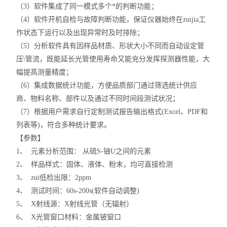
（3）软件集成了同一模式多个*的判断功能；
（4）软件开机自检与故障判断功能，保证仪器始终在zuijia工
作状态下运行以及出现异常时及时排除；
（5）分析软件具有因样品材质、形状大小不同而自动设定管
压\管流，既能延长光管使用寿命又能充分发挥探测器性能，大
幅提高测量精度；
（6）集成数据统计功能，方便品质部门通过筛选统计供应
商、物料名称、部件以及通过不同时间段测试状况；
（7）根据用户需求自行定制测试报告输出格式(Excel、PDF和
列表等)，符合多种统计要求。
【参数】
1、 元素分析范围： 从硫S-铀U之间的元素
2、 样品样式：固体、液体、粉末，均可直接检测
3、 zui低检出限：2ppm
4、 测试时间：60s-200s(软件自动调整)
5、 X射线源：X射线光管（无辐射）
6、 X光管窗口材料：金属铍窗口