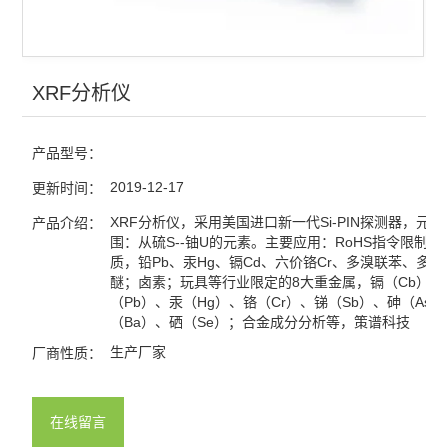
XRF分析仪
产品型号：
2019-12-17
更新时间：
XRF分析仪，采用美国进口新一代Si-PIN探测器，元
产品介绍：
围：从硫S--铀U的元素。主要应用：RoHS指令限制的
质，铅Pb、汞Hg、镉Cd、六价铬Cr、多溴联苯、多溴
醚；卤素；玩具等行业限定的8大重金属，镉（Cb）、
（Pb）、汞（Hg）、铬（Cr）、锑（Sb）、砷（As
（Ba）、硒（Se）；合金成分分析等，策谱科技
生产厂家
厂商性质：
在线留言