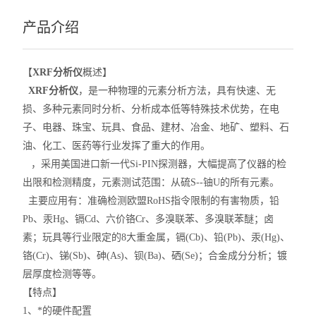
产品介绍
【
XRF分析仪
概述】
XRF分析仪
，是一种物理的元素分析方法，具有快速、无
损、多种元素同时分析、分析成本低等特殊技术优势，在电
子、电器、珠宝、玩具、食品、建材、冶金、地矿、塑料、石
油、化工、医药等行业发挥了重大的作用。
，采用美国进口新一代Si-PIN探测器，大幅提高了仪器的检
出限和检测精度，元素测试范围：从硫S--铀U的所有元素。
主要应用有：准确检测欧盟RoHS指令限制的有害物质，铅
Pb、汞Hg、镉Cd、六价铬Cr、多溴联苯、多溴联苯醚；卤
素；玩具等行业限定的8大重金属，镉(Cb)、铅(Pb)、汞(Hg)、
铬(Cr)、锑(Sb)、砷(As)、钡(Ba)、硒(Se)；合金成分分析；镀
层厚度检测等等。
【特点】
1、*的硬件配置