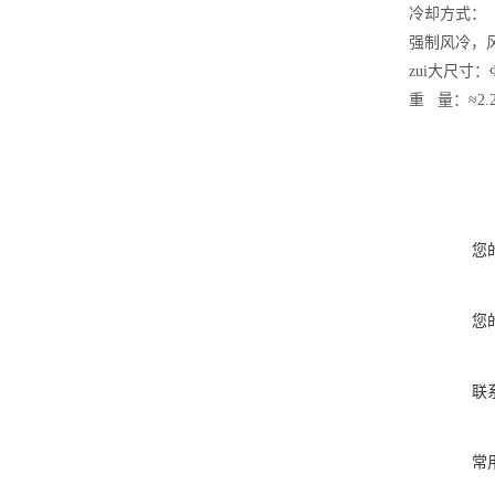
冷却方式：
强制风冷，风
zui大尺寸：Ф
重 量：≈2.
您
您
联
常