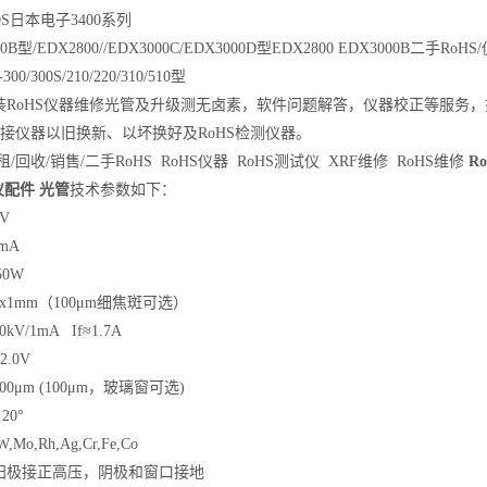
S日本电子3400系列
B型/EDX2800//EDX3000C/EDX3000D型EDX2800 EDX3000B二手RoHS
/300S/210/220/310/510型
装RoHS仪器维修光管及升级测无卤素，软件问题解答，仪器校正等服务，
承接仪器以旧换新、以坏换好及RoHS检测仪器。
/回收/销售/二手RoHS RoHS仪器 RoHS测试仪 XRF维修 RoHS维修
R
仪配件 光管
技术参数如下：
V
mA
50W
x1mm（100μm细焦斑可选）
V/1mA If≈1.7A
.0V
0μm (100μm，玻璃窗可选)
0°
Mo,Rh,Ag,Cr,Fe,Co
阳极接正高压，阴极和窗口接地