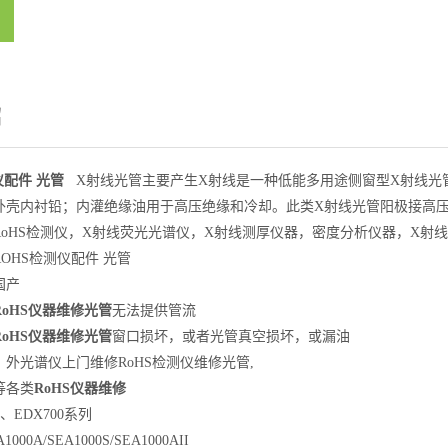
绍
仪配件 光管
X射线光管主要产生X射线是一种低能多用途侧窗型X射线光
外壳内衬铅；内灌绝缘油用于高压绝缘和冷却。此类X射线光管阳极接高
RoHS检测仪，X射线荧光光谱仪，X射线测厚仪器，密度分析仪器，X射
OHS检测仪配件 光管
国产
RoHS
仪器维修光管
无法提供管流
RoHS
仪器维修光管
窗口损坏，或者光管真空损坏，或漏油
外光谱仪上门维修RoHS检测仪维修光管,
0等各类
RoHS仪器维修
0、EDX700系列
00A/SEA1000S/SEA1000AII