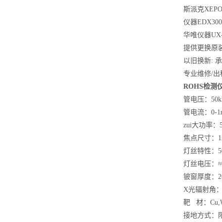
斯派克XEPO
仪器EDX3000
华唯仪器UX-300
提供更换原
以旧换新: 
专业维修/出租
ROHS检测
管电压：50k
管电流：0-1
zui大功率：
焦点尺寸：1
灯丝特性：50k
灯丝电压：≈2
铍窗厚度：20
X光辐射角：2
靶 材：Cu,W,
接地方式：