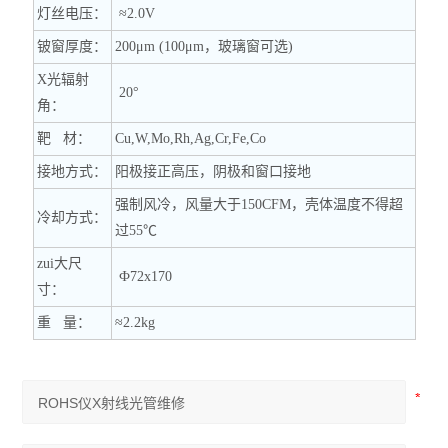
灯丝电压：
≈2.0V
铍窗厚度：
200μm (100μm
，玻璃窗可选
)
X
光辐射
20°
角：
靶
材：
Cu,W,Mo,Rh,Ag,Cr,Fe,Co
接地方式：
阳极接正高压，阴极和窗口接地
强制风冷，风量大于
150CFM
，壳体温度不得超
冷却方式：
过
55
℃
zui大尺
Ф72x170
寸：
重
量：
≈2.2kg