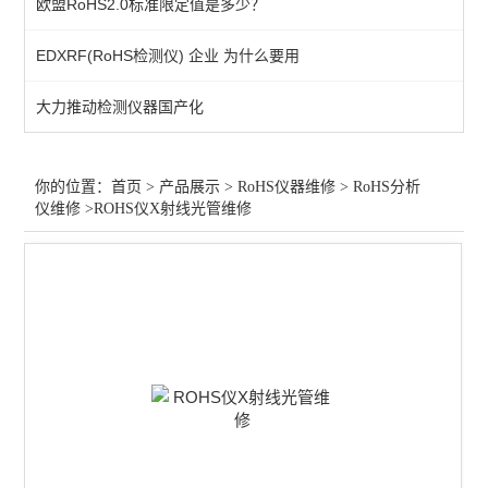
欧盟RoHS2.0标准限定值是多少？
RoHS分析仪卤素升级
EDXRF(RoHS检测仪) 企业 为什么要用
RoHS分析仪回收
大力推动检测仪器国产化
RoHS分析仪校准
查看全部 >>
你的位置：
首页
>
产品展示
>
RoHS仪器维修
>
RoHS分析
仪维修
>ROHS仪X射线光管维修