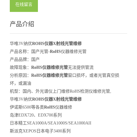
在线留言
产品介绍
华唯3V纳优
ROHS仪器X射线光管维修
产品名称：国产光管
-
RoHS
仪器维修
光管
产品品牌：国产
故障现象：
RoHS
仪器维修光管
无法提供管流
分析原因：
RoHS
仪器维修光管
窗口损坏，或者光管真空损
坏，或漏油
机型：国内、外光谱仪上门维修
RoHS
检测仪维修光管
,
华唯3V纳优
ROHS仪器X射线光管维修
伊诺斯
6500
等各类
RoHS
仪器维修
岛津
EDX720
、
EDX700
系列
日本精工
SEA1000A/SEA1000S/SEA1000AII
斯派克
XEPOS
日本电子
3400
系列