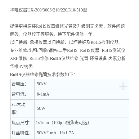
华唯仪器
UX-300/300S/210/220/310/510
型
提供更换原装
RoHS
仪器维修光管及升级测无卤素，软件问题
解答，仪器校正等服务，换下配件保修一年
.
以旧换新
:
承接仪器以旧换新、以坏换好及
RoHS
检测仪器。
专业维修
/
出租
/
回收
/
销售
/
二手
RoHS RoHS
仪器
RoHS
测试仪
XRF
维修
RoHS
维修
RoHS
仪器维修 光管
环保设备
卤素分析
华唯3V纳优
RoHS
仪器维修
光管
技术参数如下：
+
管
电
压：
50kV
管
电
流：
0-1mA
zui大功
50W
率：
焦点尺寸：
1x1mm
（
100μm
细焦斑可选）
灯丝特性：
50kV/1mA If≈1.7A