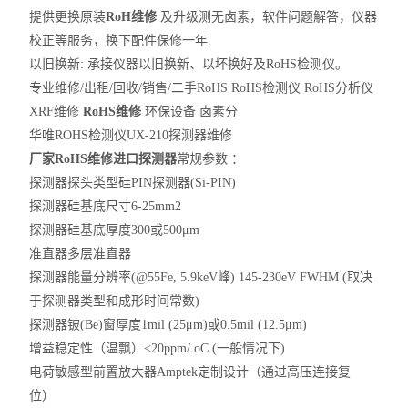
提供更换原装
RoH维修
及升级测无卤素，软件问题解答，仪器
校正等服务，换下配件保修一年.
以旧换新: 承接仪器以旧换新、以坏换好及RoHS检测仪。
专业维修/出租/回收/销售/二手RoHS RoHS检测仪 RoHS分析仪
XRF维修
RoHS
维修
环保设备 卤素分
华唯ROHS检测仪UX-210探测器维修
厂家RoHS维修
进口探测器
常规参数 ：
探测器探头类型
硅
PIN
探测器
(Si-PIN)
探测器硅基底尺寸
6-25mm2
探测器硅基底厚度
300
或
500μm
准直器
多层准直器
探测器能量分辨率
(@55Fe, 5.9keV
峰
) 145-230eV FWHM (
取决
于探测器类型和成形时间常数
)
探测器铍
(Be)
窗厚度
1mil (25μm)
或
0.5mil (12.5μm)
增益稳定性（温飘）
<20ppm/ oC (
一般情况下
)
电荷敏感型前置放大器
Amptek
定制设计（通过高压连接复
位）