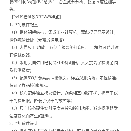
锑(Sb)砷(As)钡(Ba)硒(Se)；合金成分分析；镀层厚度检测等
等。
【RoHS检测仪XRF-W8特点】
1、*的硬件配置
（1）整体钢架结构，集成工业计算机，双触摸屏显示设计，
操作流畅便捷（无需另购电脑）；
（2）内置WIFI功能，方便连接网络打印机，工程师可随时远
程调试仪器。
（2）采用美国进口电制冷SDD探测器，大大提高了检测范围
及检测精度；
（3）配置500万像素高清摄像头，样品观测清晰，定位精准，
保证了样品检测精度。
（4）核心配件独立模块设计，避免相互电磁干扰，提高了仪
器的检出限，降低了仪器的故障率；
（5）具有核心硬件实时温度监控和控制功能，减少探测器受
温度变化而产生的影响。
2、*的软件设计