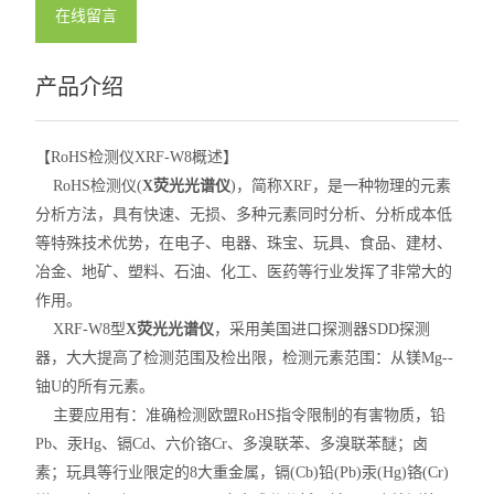
在线留言
产品介绍
【RoHS检测仪XRF-W8概述】
RoHS检测仪(
X荧光光谱仪
)，简称XRF，是一种物理的元素
分析方法，具有快速、无损、多种元素同时分析、分析成本低
等特殊技术优势，在电子、电器、珠宝、玩具、食品、建材、
冶金、地矿、塑料、石油、化工、医药等行业发挥了非常大的
作用。
XRF-W8型
X荧光光谱仪
，采用美国进口探测器SDD探测
器，大大提高了检测范围及检出限，检测元素范围：从镁Mg--
铀U的所有元素。
主要应用有：准确检测欧盟RoHS指令限制的有害物质，铅
Pb、汞Hg、镉Cd、六价铬Cr、多溴联苯、多溴联苯醚；卤
素；玩具等行业限定的8大重金属，镉(Cb)铅(Pb)汞(Hg)铬(Cr)