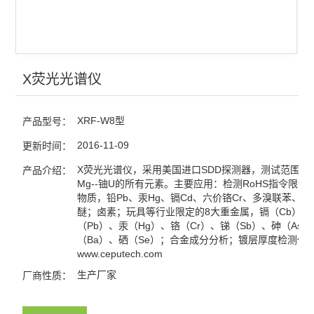
X荧光光谱仪
XRF-W8型
产品型号：
2016-11-09
更新时间：
X荧光光谱仪，采用美国进口SDD探测器，测试范围：
产品介绍：
Mg--铀U的所有元素。主要应用：检测RoHS指令限制
物质，铅Pb、汞Hg、镉Cd、六价铬Cr、多溴联苯、
醚；卤素；玩具等行业限定的8大重金属，镉（Cb）、
（Pb）、汞（Hg）、铬（Cr）、锑（Sb）、砷（As
（Ba）、硒（Se）；合金成分分析；镀层厚度检测仪
www.ceputech.com
生产厂家
厂商性质：