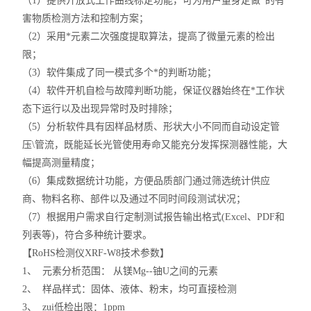
（1）提供开放式工作曲线标定功能，可为用户量身定做*的有
害物质检测方法和控制方案；
（2）采用*元素二次强度提取算法，提高了微量元素的检出
限；
（3）软件集成了同一模式多个*的判断功能；
（4）软件开机自检与故障判断功能，保证仪器始终在*工作状
态下运行以及出现异常时及时排除；
（5）分析软件具有因样品材质、形状大小不同而自动设定管
压\管流，既能延长光管使用寿命又能充分发挥探测器性能，大
幅提高测量精度；
（6）集成数据统计功能，方便品质部门通过筛选统计供应
商、物料名称、部件以及通过不同时间段测试状况；
（7）根据用户需求自行定制测试报告输出格式(Excel、PDF和
列表等)，符合多种统计要求。
【RoHS检测仪XRF-W8技术参数】
1、 元素分析范围： 从镁Mg--铀U之间的元素
2、 样品样式：固体、液体、粉末，均可直接检测
3、 zui低检出限：1ppm