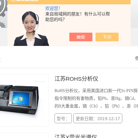
欢迎您！
来自局域网的朋友！有什么可以帮
助您的吗？
示
江苏ROHS分析仪
RoHS分析仪，采用美国进口新一代Si-PI
指令限制的有害物质，铅Pb、汞Hg、镉C
的8大重金属，镉（Cb）、铅（Pb）、汞（H
（Se）
型号：
更新日期：2019-12-17
江苏X荧光光谱仪