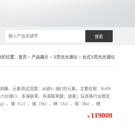
你的位置：
首页
>
产品展示
>
X荧光光谱仪
>
台式X荧光光谱仪
N探测器，元素测试范围：从硫S--铀U的元素。主要应用：RoHS
d、六价铬Cr、多溴联苯、多溴联苯醚；卤素；玩具等行业限定
g）、铬（Cr）、锑（Sb）、砷（As）、钡（Ba）、硒
119000
￥