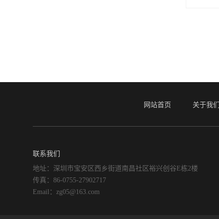
网站首页
关于我
联系我们
地址：深圳市宝安区西乡街道南昌社区裕兴创谷E栋2楼
传真：86-0755-27902717
Email：zg05@163.com