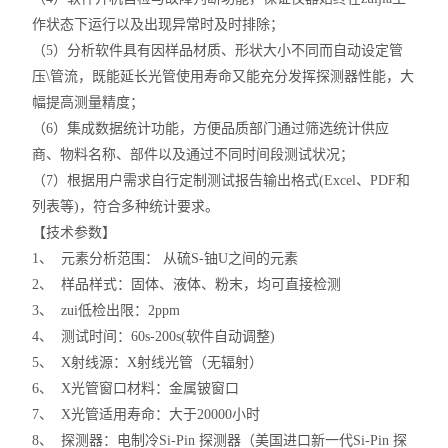
作状态下运行以及出现异常时及时排除；
（5）分析软件具有因样品材质、形状大小不同而自动设定管
压\管流，既能延长光管使用寿命又能充分发挥探测器性能，大
幅提高测量精度；
（6）集成数据统计功能，方便品质部门通过筛选统计供应
商、物料名称、部件以及通过不同时间段测试状况；
（7）根据用户需求自行定制测试报告输出格式(Excel、PDF和
列表等)，符合多种统计要求。
【技术参数】
1、 元素分析范围： 从硫S-铀U之间的元素
2、 样品样式：固体、液体、粉末，均可直接检测
3、 zui低检出限：2ppm
4、 测试时间：60s-200s(软件自动调整)
5、 X射线源：X射线光管（无辐射）
6、 X光管窗口材料：金属铍窗口
7、 X光管适用寿命：大于20000小时
8、 探测器：电制冷Si-Pin 探测器（美国进口新一代Si-Pin 探