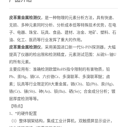
皮革重金属检测仪
，是一种物理的元素分析方法，具有快速、
无损、多种元素同时分析、分析成本低等特殊技术优势，在电
子、电器、珠宝、玩具、食品、建材、冶金、地矿、塑料、石
油、化工、医药等行业发挥了重大的作用。
皮革重金属检测仪
，采用美国进口新一代Si-PIN探测器，大幅
提高了仪器的检出限和检测精度，元素测试范围：从硫S--铀U
的所有元素。
主要应用有：准确检测欧盟RoHS指令限制的有害物质，铅
Pb、汞Hg、镉Cd、六价铬Cr、多溴联苯、多溴联苯醚；卤
素；玩具等行业限定的8大重金属，镉(Cb)、铅(Pb)、汞(Hg)、
铬(Cr)、锑(Sb)、砷(As)、钡(Ba)、硒(Se)；合金成分分析；镀
层厚度检测等等。
【特点】
1、*的硬件配置
（1）整体钢架结构，集成工业计算机，双触摸屏显示设计，