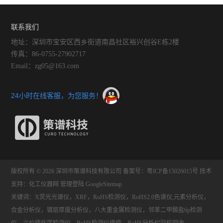
铸铁化学成份会有偏差
简单描述
联系我们
地址：深圳市宝安区西乡街道南昌社区裕兴创谷E栋2楼
传真：86-0755-27902717
Email：zg05@163.com
24小时在线客服，为您服务！
版权所有 © 2026 深圳市策谱科技有限公司
备案号：粤ICP备15026015号
技术
支持：
化工仪器网
管理登陆
GoogleSitemap
关键词：X荧光光谱仪，XRF，RoHS检测仪，RoHS2.0色谱仪,元素分析仪，
合金分析仪，镀层厚度分析仪，八大重金属检测仪，邻苯二甲酸盐6p检测