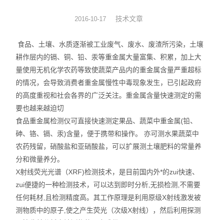
硅油涂布量测厚仪
技术文章
2016-10-17
XRF分析仪
食品、土壤、水质逐渐被工业废气、废水、废渣所污染，土壤
耕作层内的镉、铜、铅、汞等重金属大量富集、积累，加上大
直读光谱仪
量使用无机化学农药等致使蔬菜产品内的重金属含量严重超标
的情况，会导致消费者重金属慢性中毒现象发生，已引起政府
X荧光光谱仪
的高度重视和社会各界的广泛关注。重金属含量快速测定的需
要也越来越迫切
RoHS检测仪
食品重金属检测仪可直接快速测定果品、蔬菜中重金属(铅、
重金属检测仪
砷、铬、镉、汞)含量，便于携带和操作。 亦可测水果蔬菜中
农药残留，硝酸盐和亚硝酸盐，可以扩展测土壤肥料的常量养
邻苯检测仪
分和微量养分。
X射线荧光光谱（XRF)检测技术，是目前国内外*的zui快速、
元素分析仪
zui便捷的一种检测技术，可以达到即时分析,无损检测,不需要
任何耗材,且检测精度高。其工作原理是利用原级X射线激发被
镀层厚度分析仪
测物质中的原子,使之产生荧光（次级X射线），然后利用探测