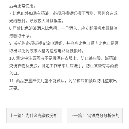
后再正常使用。
7.比色皿外如溅有药液，必须用擦镜纸擦干再测，否则会造成
光线散射，导致较大测试误差。
8.严禁比色溶液洒入比色槽，一旦洒入，应立即用吸水纸将溶
液吸取干净。
9. 关机时必须拔掉交流电源线，并检查比色皿槽内比色皿是否
取出以免药液撒入槽内造成电路腐蚀损坏。
10. 测定中注意药液不要溅洒在衣服上，防止某些酸、碱药液
烧伤衣物及皮肤，测定工作结束后应洗手，防止某些有毒药液
入口。
11. 药品放置应使儿童不能触及，药品箱应加锁以防儿童取出
玩耍。
为什么光谱仪分析
钢铁成分分析仪的
上一篇：
下一篇：