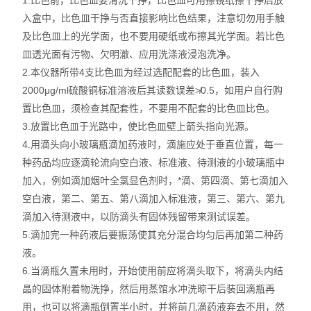
1.比色前，比色皿要清洗干挣，比色皿可用擦镜纸擦干挣后放
入盒中，比色皿干挣与否直接影响比色结果，注意切勿用手触
及比色皿上的光学面，也不要用硬纸或布擦其光学面。若比色
皿透光面有污物、欠明澈、应用洗涤液浸泡洗净。
2.本仪器所带4支比色皿为经过选配配套的比色皿，装入
2000μg/ml硫酸铜标准溶液后其读数误差≯0.5，如用户自行购
置比色皿，须检查其配套性，不要用不配套的比色皿比色。
3.放置比色皿于光路中，使比色皿壁上箭头指向光源。
4.用滴头向小玻璃瓶滴加药液时，滴施应处于垂直位置，每一
种药品均应逐滴轮流向空白液、标准液、待测液的小玻璃瓶中
加入，例如滴加烟叶全氯显色剂时，*滴、第四滴、第七滴加入
空白液，第二、第五、第八滴加入标准液，第三、第六、第九
滴加入待测液中，以防滴头有固体残留带来测试误差。
5.滴加完一种药液后要振荡使其充分混合均匀后再加第二种药
液。
6.当滴瓶久置未用时，开始使用前应将滴头取下，将滴头内结
晶的固体附着物洗挣，然后用蒸馆水冲洗晾干后装回滴瓶再
用，也可以将滴瓶倒置半小时，并将前几滴药液弃去不用，然