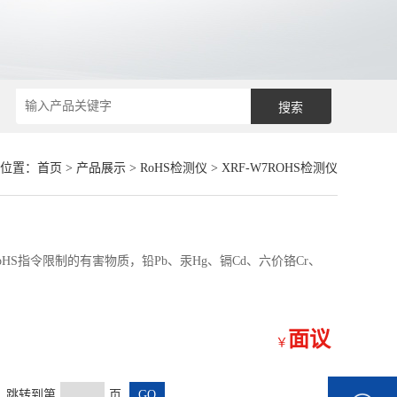
位置：
首页
>
产品展示
>
RoHS检测仪
>
XRF-W7ROHS检测仪
oHS指令限制的有害物质，铅Pb、汞Hg、镉Cd、六价铬Cr、
面议
￥
页 跳转到第
页