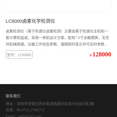
LC6000卤素化学检测仪
卤素检测仪（离子色谱仪卤素检测）主要由离子色谱仪主机和一
套计算机组成，采用一体机设计方案，配有7.0寸全触摸屏，无任
何机械按键。仪器工作状态参数、谱图即时显示并可实时参数更
改并与PC端色谱软件同步。&#160;主要应用有：一次进样同时准
128000
型号：LC6000
￥
确定量检测卤素元素（如：氟离子、氯离子、溴离子、碘离
子）。同时检测SO42-、NO3-、NO2-、ClO3-、ClO2-、BrO3-等阴
离子的含量。
联系我们
地址：深圳市宝安区西乡街道南昌社区裕兴创谷E栋2楼
传真：86-0755-27902717
Email：zg05@163.com