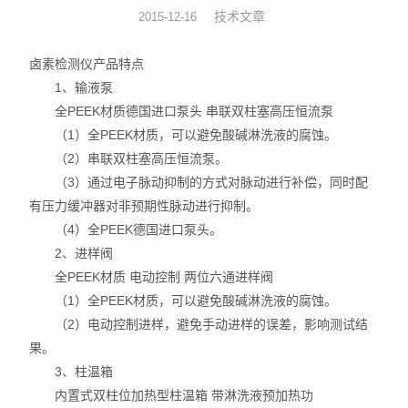
技术文章
2015-12-16
硅油涂布量测厚仪
卤素检测仪产品特点
XRF分析仪
1、输液泵
全PEEK材质德国进口泵头 串联双柱塞高压恒流泵
直读光谱仪
（1）全PEEK材质，可以避免酸碱淋洗液的腐蚀。
（2）串联双柱塞高压恒流泵。
X荧光光谱仪
（3）通过电子脉动抑制的方式对脉动进行补偿，同时配
RoHS检测仪
有压力缓冲器对非预期性脉动进行抑制。
（4）全PEEK德国进口泵头。
重金属检测仪
2、进样阀
全PEEK材质 电动控制 两位六通进样阀
邻苯检测仪
（1）全PEEK材质，可以避免酸碱淋洗液的腐蚀。
（2）电动控制进样，避免手动进样的误差，影响测试结
元素分析仪
果。
3、柱温箱
镀层厚度分析仪
内置式双柱位加热型柱温箱 带淋洗液预加热功