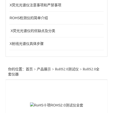
X荧光光谱仪注意事项和严禁事项
RoHS2.0全套仪器
ROHS检测仪的简单介绍
卤素测试仪
RoHS2.0测试仪维修
X荧光光谱仪的优缺点及分类
查看全部 >>
X射线光谱仪具体步骤
你的位置：
首页
>
产品展示
>
RoHS2.0测试仪
>
RoHS2.0全
套仪器