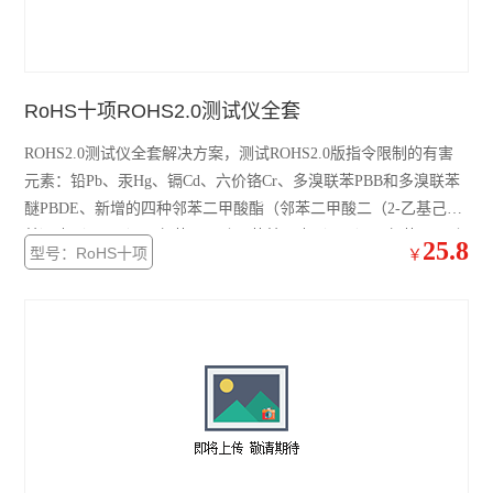
RoHS十项ROHS2.0测试仪全套
ROHS2.0测试仪全套解决方案，测试ROHS2.0版指令限制的有害
元素：铅Pb、汞Hg、镉Cd、六价铬Cr、多溴联苯PBB和多溴联苯
醚PBDE、新增的四种邻苯二甲酸酯（邻苯二甲酸二（2-乙基己
基）酯（DEHP）、邻苯二甲酸甲苯基丁酯（BBP）、邻苯二甲酸
25.8
型号：RoHS十项
￥
二丁基酯（DBP）、邻苯二甲酸二异丁酯（DIBP））。