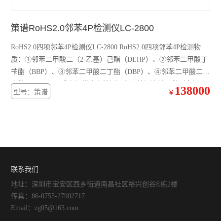
策谱RoHS2.0邻苯4P检测仪LC-2800
RoHS2.0四项邻苯4P检测仪LC-2800 RoHS2.0四项邻苯4P检测物
质：①邻苯二甲酸二（2-乙基）己酯（DEHP）、②邻苯二甲酸丁
苄酯（BBP）、③邻苯二甲酸二丁酯（DBP）、④邻苯二甲酸二一
定做（DIBP）。我们提供全套检测设备及检测方法，做到交钥匙
138000
型号：策谱
￥
工程。
联系我们
地址：深圳市宝安区西乡街道南昌社区裕兴创谷E栋2楼
传真：86-0755-27902717
Email：zg05@163.com