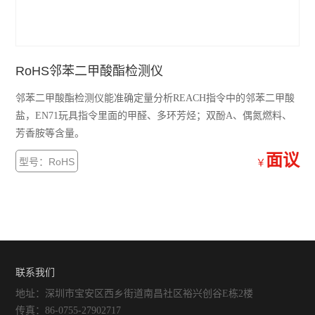
RoHS邻苯二甲酸酯检测仪
邻苯二甲酸酯检测仪能准确定量分析REACH指令中的邻苯二甲酸
盐，EN71玩具指令里面的甲醛、多环芳烃；双酚A、偶氮燃料、
芳香胺等含量。
面议
型号：RoHS
￥
联系我们
地址：深圳市宝安区西乡街道南昌社区裕兴创谷E栋2楼
传真：86-0755-27902717