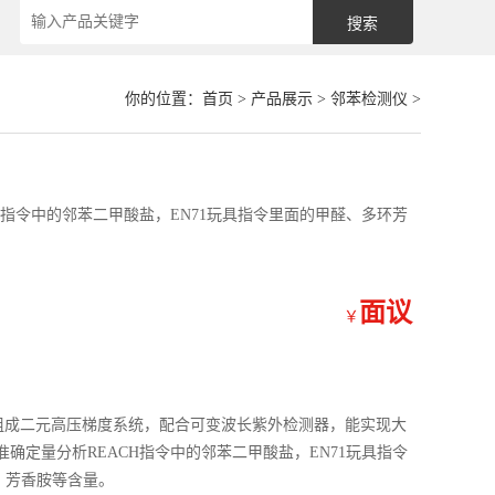
你的位置：
首页
>
产品展示
>
邻苯检测仪
>
H指令中的邻苯二甲酸盐，EN71玩具指令里面的甲醛、多环芳
面议
￥
台）组成二元高压梯度系统，配合可变波长紫外检测器，能实现大
确定量分析REACH指令中的邻苯二甲酸盐，EN71玩具指令
、芳香胺等含量。