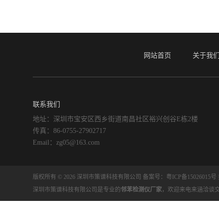
网站首页
关于我
联系我们
地址：深圳市宝安区西乡街道南昌社区裕兴创谷E栋2楼
传真：86-0755-27902717
Email：zg05@163.com
版权所有 © 2026 深圳市策谱科技有限公司
备案号：粤ICP备15026015号
深圳市策谱科技有限公司是专业的
邻苯检测仪厂家
，欢迎来电来涵洽谈