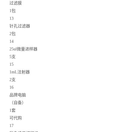
过滤膜
1包
13
针孔过滤器
2包
14
25ul微量进样器
5支
15
1mL注射器
2支
16
品牌电脑
（自备）
1套
可代购
17