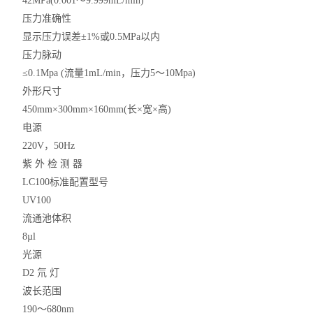
42MPa(0.001～9.999mL/min)
压力准确性
显示压力误差±1%或0.5MPa以内
压力脉动
≤0.1Mpa (流量1mL/min，压力5～10Mpa)
外形尺寸
450mm×300mm×160mm(长×宽×高)
电源
220V，50Hz
紫 外 检 测 器
LC100标准配置型号
UV100
流通池体积
8µl
光源
D2 氘 灯
波长范围
190～680nm