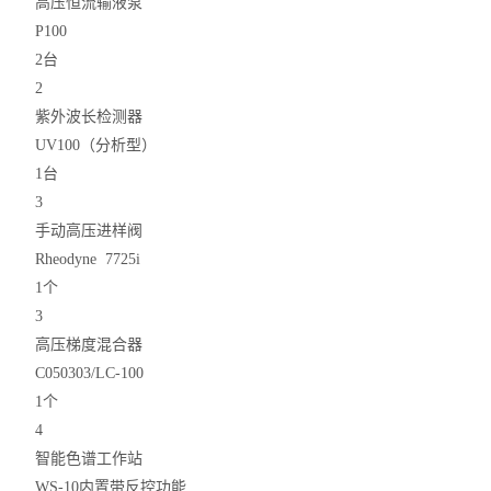
高压恒流输液泵
P100
2台
2
紫外波长检测器
UV100（分析型）
1台
3
手动高压进样阀
Rheodyne 7725i
1个
3
高压梯度混合器
C050303/LC-100
1个
4
智能色谱工作站
WS-10内置带反控功能