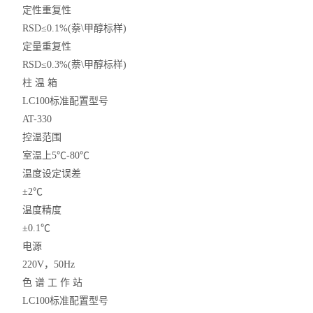
定性重复性
RSD≤0.1%(萘\甲醇标样)
定量重复性
RSD≤0.3%(萘\甲醇标样)
柱 温 箱
LC100标准配置型号
AT-330
控温范围
室温上5℃-80℃
温度设定误差
±2℃
温度精度
±0.1℃
电源
220V，50Hz
色 谱 工 作 站
LC100标准配置型号