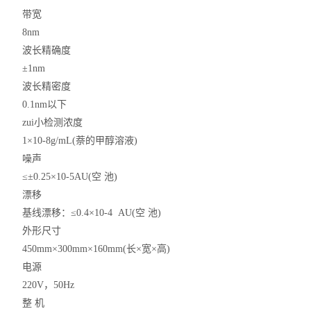
带宽
8nm
波长精确度
±1nm
波长精密度
0.1nm以下
zui小检测浓度
1×10-8g/mL(萘的甲醇溶液)
噪声
≤±0.25×10-5AU(空 池)
漂移
基线漂移：≤0.4×10-4 AU(空 池)
外形尺寸
450mm×300mm×160mm(长×宽×高)
电源
220V，50Hz
整 机