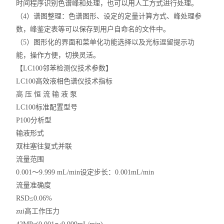
时间程序识别色谱峰和处理，也可以用人工方式进行处理。
（4）谱图整理：色谱图形、设定的定量计算方式、峰处理参
数，峰鉴定表等可以保存到用户自命名的文件中。
（5）图形化的界面和菜单化功能选择以及光标逗留提示功
能，操作方便，切换灵活。
【LC100邻苯检测仪技术参数】
LC100高效液相色谱仪技术指标
高 压 恒 流 输 液 泵
LC100标准配置型号
P100分析型
输液形式
双柱塞往复式并联
流量范围
0.001～9.999 mL/min设定步长：0.001mL/min
流量准确度
RSD≤0.06%
zui高工作压力