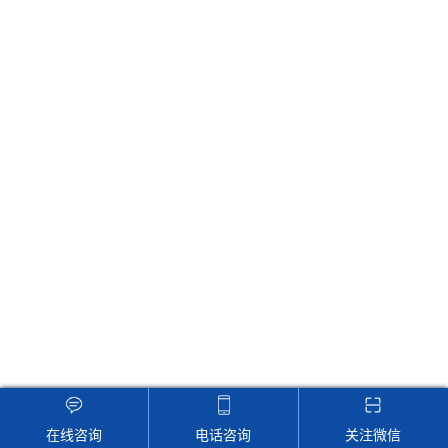
RoHS2.0全套仪器
卤素测试仪
RoHS2.0测试仪维修
RoHS仪器
RoHS1.0仪器
RoHS2.0仪器
RoHS仪器维修
X射线光管维修
RoHS分析仪维修
RoHS分析仪卤素升级
在线咨询
电话咨询
关注微信