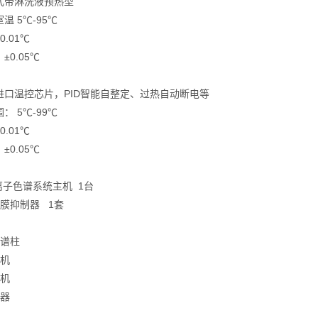
式带淋洗液预热型
温 5℃-95℃
.01℃
0.05℃
进口温控芯片，PID智能自整定、过热自动断电等
： 5℃-99℃
.01℃
0.05℃
】
0离子色谱系统主机 1台
膜抑制器 1套
色谱柱
印机
气机
样器
】