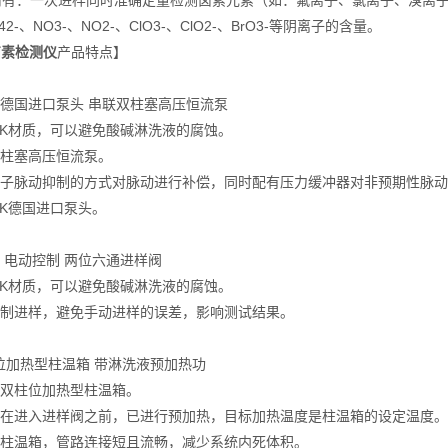
：一次进样同时准确定量检测卤素元素（如：氟离子、氯离子、溴离子
2-、NO3-、NO2-、ClO3-、ClO2-、BrO3-等阴离子的含量。
0卤素检测仪
产品特点】
质德国进口泵头 串联双柱塞高压恒流泵
EK材质，可以避免酸碱淋洗液的腐蚀。
双柱塞高压恒流泵。
电子脉动抑制的方式对脉动进行补偿，同时配有压力缓冲器对非预期性脉
EK德国进口泵头。
质 电动控制 两位六通进样阀
EK材质，可以避免酸碱淋洗液的腐蚀。
控制进样，避免手动进样的误差，影响测试结果。
位加热型柱温箱 带淋洗液预加热功
式双柱位加热型柱温箱。
液在进入进样阀之前，已进行预加热，目标加热温度是柱温箱的设定温度。
式柱温箱，管路连接短且流畅，减少系统内死体积。