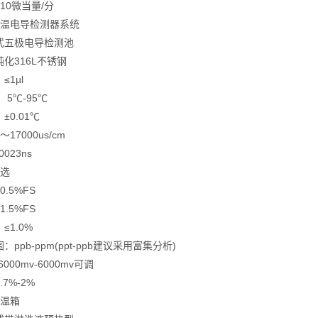
10微当量/分
控温电导检测器系统
式五极电导检测池
化316L不锈钢
1µl
5℃-95℃
0.01℃
17000us/cm
023ns
可选
.5%FS
.5%FS
≤1.0%
ppb-ppm(ppt-ppb建议采用富集分析)
000mv-6000mv可调
7%-2%
柱温箱