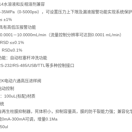
14水溶液和反相溶剂兼容
-35MPa（0-5000psi），可设置压力上下限及漏液报警功能实现系统保
 ±1%
 具有高低压报警功能
.0001－10.0000mL/min（流量控制分辨率可达到0.0001 mL/min）
SD ≤±0.1%
SD≤0.1%
功能：自动柱塞杆冲洗功能
-232/RS-485/USB/TTL等多种控制接口
EK电动六通高压进样阀
电动控制
：100uL(标配)材质
系统
自再生柱膜抑制器，死体积小，抑制容量高，膜的防干裂能力强；兼容化
mA-300mA可调，增量0.1Ma
0ul