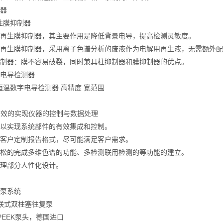
制器
柱膜抑制器
自再生膜抑制器，其主要作用是降低背景电导，提高检测灵敏度。
自再生膜抑制器，采用离子色谱分析的废液作为电解用再生液，无需额外
抑制器：膜不容易破裂，同时兼具柱抑制器和膜抑制器的优点。
字电导检测器
恒温数字电导检测器 高精度 宽范围
*有效的实现仪器的控制与数据处理
可以实现系统部件的有效集成和控制。
为客户定制报告格式，尽可能满足客户需求。
轻松的完成多维色谱的功能、多检测联用检测的等功能的建立。
处理部分人性化设计。
】
谱泵系统
联式双柱塞往复泵
EEK泵头，德国进口