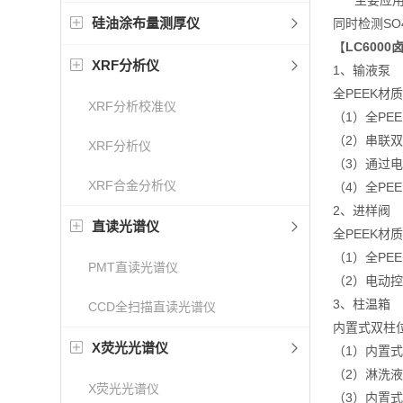
主要应用有
硅油涂布量测厚仪
同时检测SO4
【
LC600
XRF分析仪
1、输液泵
全PEEK材
XRF分析校准仪
（1）全PE
（2）串联
XRF分析仪
（3）通过
XRF合金分析仪
（4）全PE
2、进样阀
直读光谱仪
全PEEK材
（1）全PE
PMT直读光谱仪
（2）电动
3、柱温箱
CCD全扫描直读光谱仪
内置式双柱
X荧光光谱仪
（1）内置
（2）淋洗
X荧光光谱仪
（3）内置