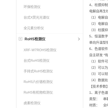
4、柱摸抑
环保检测仪
电解自再生
台式X荧光光谱仪
（1）电解
（2）电解
全元素分析仪
（3）柱膜
5、恒温数
RoHS检测仪
单向升温型
6、色谱软件
XRF-W7ROHS检测仪
自主研发 
台式RoHS检测仪
（1）软件
（2）可以
手持式RoHS检测仪
（3）可以
（4）数据
RoHS六价铬检测仪
【
技术参数
RoHS有机物检测仪
1、离子色
类型： 串
卤素检测仪
材质： 全P