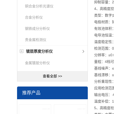
抑制容量：2
铜合金分析光谱仪
4、高精度
类型：数字
合金分析仪
电极材质：钝
钢铁成分分析仪
有效池体积：≤
电导池恒温： 
贵金属检测仪
温度稳定性：±
检测范围：0～
镀层厚度分析仪
分辨率：≤0.0
量程：4档
金属镀层分析仪
基线噪声：≤0
基线漂移：≤1
查看全部 >>
分析重现性：
应用检测范围：
推荐产品
输出电压：-6
温度补偿：1.
5、高精度