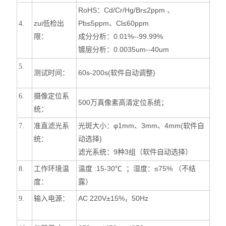
RoHS
：Cd/Cr/Hg/Br≤2ppm 、
zui低检出
Pb≤5ppm、Cl≤60ppm
4.
限：
成分分析：0.01%--99.99%
镀层分析：0.0035um--40um
5.
测试时间：
60s-200s(
软件自动调整)
摄像定位系
6.
500
万真像素高清定位系统；
统：
准直滤光系
光斑大小：φ1mm、3mm、4mm(软件自
7.
统：
动选择)
滤光系统：9种3组（软件自动选择）
工作环境温
温度 :15-30℃ ；湿度：≤75% （不结
8.
度：
露）
输入电源：
AC 220V±15%
，50Hz
9.