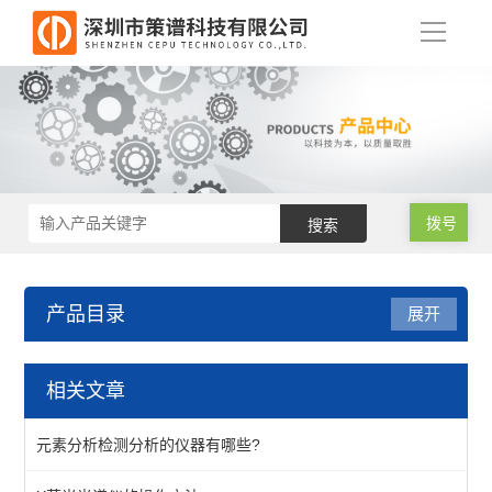
导
航
拨号
产品目录
展开
RoHS2.0测试仪
相关文章
RoHS2.0光谱仪
元素分析检测分析的仪器有哪些?
RoHS2.0色谱仪（邻苯检测）