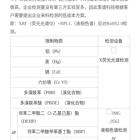
很高，企业检测量没有第三方实验室多，因此策谱科技根据客
户需要提出企业来料检测的低成本方案。
即：XRF（荧光光谱仪）+HPLC（液相色谱）应对RoHS2.0检
测。
限制物质
检测设备
铅（Pb）
X
荧光光谱检测
汞（Hg）
镉（Cd）
六价铬（Cr VI）
多溴联苯（PBB）（溴化合物）
多溴联苯醚（PBDE）（溴化合物）
邻苯二甲酸二（2-乙基己基）酯
（DEHP）
液相色谱检测
邻苯二甲酸甲苯基丁酯（BBP）
4P
仪