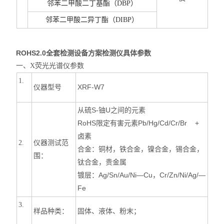
邻苯二甲酸二丁基酯（DBP）
邻苯二甲酸二异丁酯（DIBP）
ROHS2.0全套检测设备
方案检测仪具体参数
一、X荧光光谱仪参数
1.
仪器型号
XRF-W7
从硫S-铀U之间的元素
RoHS
限定有害元素Pb/Hg/Cd/Cr/Br +
卤素
仪器测试范
2.
合金：铜材，铁合金，镍合金，锡合金，
围：
钛合金，贵金属
镀层：Ag/Sn/Au/Ni—Cu，Cr/Zn/Ni/Ag/—
Fe
3.
样品种类：
固体、液体、粉末；