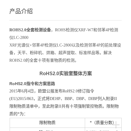
产品介绍
ROHS2.0全套检测设备
，ROHS检测仪XRF-W7和邻苯4P检测
仪LC-2800
XRF光谱仪+邻苯4P检测仪LC-2800以及检测邻苯4P的前处理设
备，天平、粉碎机、烘箱、超声提取、标准样品等。解决
ROHS2.0的全套十项有害物质的检测。
RoHS2.0
实验室整体方案
RoHS2.0
指令和方案思路
2015
年6月4日，欧盟公报发布RoHS2.0修订指令
(EU)2015/863，正式将DEHP、BBP、DBP、DIBP列入附录II
限制物质清单中，至此附录II共有十项强制管控物质。限制物
质的*为：
+
限制物质
*（质量分数）