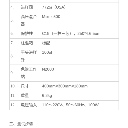
进样阀
7725i
（USA）
4.
高压混合
Mixer-500
5.
器
保护柱
C18
（一柱三芯），250*4.6 5um
6.
柱温箱
标配
7.
平头进样
100ul
8.
针
色谱工作
N2000
9.
站
尺寸
400mm
×300mm×180mm
10.
重量
6.3kg
11.
电压输入
110
～220V、50～60Hz、100W
12.
三、测试步骤