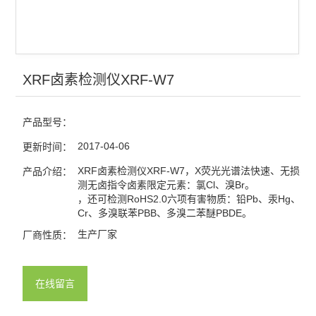
XRF卤素检测仪XRF-W7
产品型号：
2017-04-06
更新时间：
XRF卤素检测仪XRF-W7，X荧光光谱法快速、无损、
产品介绍：
测无卤指令卤素限定元素：氯Cl、溴Br。
，还可检测RoHS2.0六项有害物质：铅Pb、汞Hg、镉
Cr、多溴联苯PBB、多溴二苯醚PBDE。
生产厂家
厂商性质：
在线留言