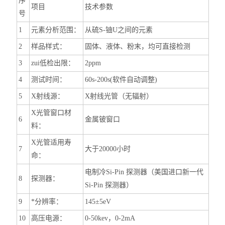
序
项目
技术参数
号
1
元素分析范围：
从硫S-铀U之间的元素
2
样品样式：
固体、液体、粉末，均可直接检测
3
zui低检出限：
2ppm
4
测试时间：
60s-200s(软件自动调整)
5
X射线源：
X射线光管（无辐射）
X光管窗口材
6
金属铍窗口
料：
X光管适用寿
7
大于20000小时
命：
电制冷Si-Pin 探测器（美国进口新一代
8
探测器：
Si-Pin 探测器）
9
*分辨率：
145±5eV
10
高压电源：
0-50kev，0-2mA