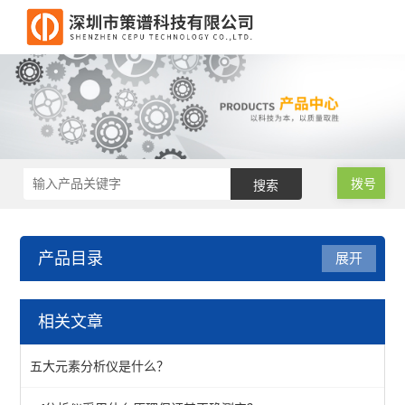
拨号
产品目录
展开
RoHS2.0测试仪
相关文章
RoHS2.0光谱仪
五大元素分析仪是什么？
RoHS2.0色谱仪（邻苯检测）