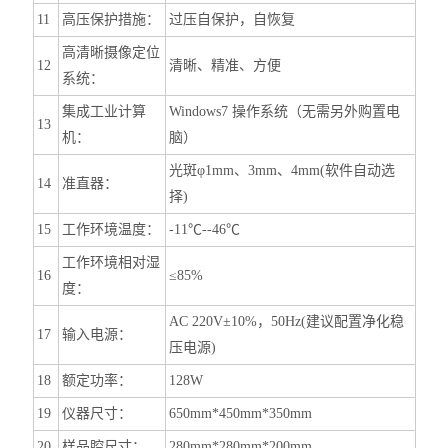
11
高压保护措施：
过压自保护，自恢复
高清晰摄像定位
12
清晰、精准、方便
系统：
集成工业计算
Windows7 操作系统（无需另外购置电
13
机：
脑）
光斑φ1mm、3mm、4mm(软件自动选
14
准直器：
择)
15
工作环境温度：
-11℃--46℃
工作环境相对湿
16
≤85%
度：
AC 220V±10%，50Hz(建议配置净化稳
17
输入电源：
压电源)
18
额定功率：
128W
19
仪器尺寸：
650mm*450mm*350mm
20
样品腔尺寸：
280mm*280mm*200mm