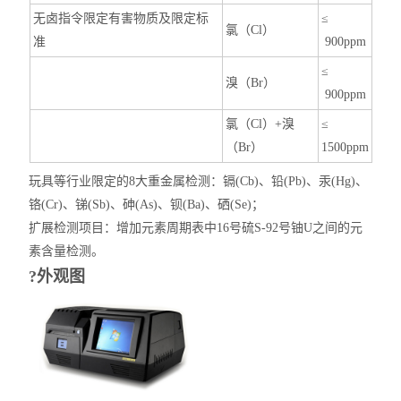
无卤指令限定有害物质及限定标
≤
氯（Cl）
准
900ppm
≤
溴（Br）
900ppm
氯（Cl）+溴
≤
（Br）
1500ppm
玩具等行业限定的8大重金属检测：镉(Cb)、铅(Pb)、汞(Hg)、
铬(Cr)、锑(Sb)、砷(As)、钡(Ba)、硒(Se)；
扩展检测项目：增加元素周期表中16号硫S-92号铀U之间的元
素含量检测。
?外观图