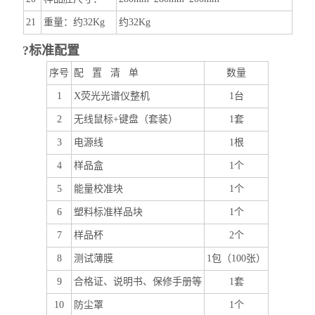
21
重量：约32Kg
约32Kg
?标准配置
序号
配 置 清 单
数量
1
X荧光光谱仪整机
1台
2
无线鼠标+键盘（套装）
1套
3
电源线
1根
4
样品盒
1个
5
能量校准块
1个
6
塑料标准样品块
1个
7
样品杯
2个
8
测试薄膜
1包（100张）
9
合格证、说明书、保修手册等
1套
10
防尘罩
1个