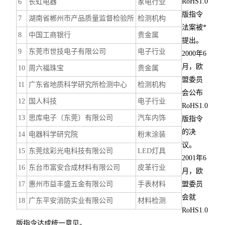
RoHS1.0
6
长虹电器
家电行业
版指令
7
湖南省郴州市产品质量监督检验所
检测机构
法案被*
8
中国工商银行
贵金属
提出。
9
东莞市世技电子有限公司
电子行业
2000年6
月，欧
10
周六福珠宝
贵金属
盟委员
11
广东省地质科学研究所检测中心
检测机构
会公布
12
国人科技
电子行业
RoHS1.0
13
思库电子（东莞）有限公司
汽车内饰
版指令
的决
14
电器科学研究院
粉末涂装
议。
15
东莞炫彩光电科技有限公司
LED灯具
2001年6
16
东台市富安合成材料有限公司
皮革行业
月，欧
17
惠州市益丰盛五金有限公司
手表材料
盟委员
会就
18
广东平安消防实业有限公司
材料检测
RoHS1.0
版指令达成统一意见。