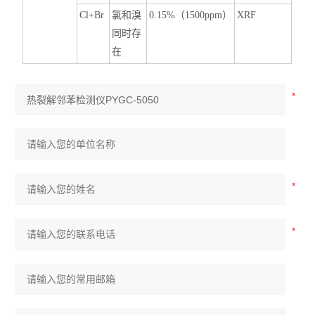
Cl+Br
氯和溴
0
.15%
（1
500ppm
）
X
RF
同时存
在