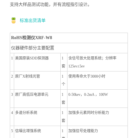
支持大样品测试功能，并有流程指引设计。
标准出货清单
RoHS检测仪XRF-W8
仪器硬件部分主要配置
1
美国原装SDD探测器
1
含信号放大处理系统；
分辨率
套
125ev±5ev
2
原厂X射线光管
1
使用寿命大于3000小时
个
3
原厂高低压电源单元
1
0-50kev，0-2mA ，100W
套
4
多道分析系统
1
加强多元素同时分析能力
套
5
信噪
比增强系统
1
加强信号处理能力