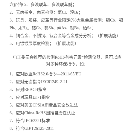
六价铬Cr、多溴联苯、多溴联苯醚；
2、无卤指令，
卤素检测
：氯Cl、
溴
Br
；
3、玩具、服装、皮革等行业限定的8大重金属
检测
：
镉
Cb
、铅
Pb
、汞
Hg
、铬
Cr
、锑
Sb
、砷
As
、钡
Ba
、硒
Se
；
4、铜合金、不锈钢、钛合金等合金成分分析；（扩展功能）
5、电镀镀层厚度检测；（扩展功能）
电工委员会推荐的
检测
Ro
HS有害元素
*检测仪器
，
且
可以应
对多种环保指令
，
如
：
1、应对欧盟RoHS2.0指令—2011/65/EU
2、应对无卤指令IEC61249-2-21
3、应对REACH指令
4、应对玩具En71指令
5、应对美国CPSIA消费品安全改进法
6、应对China-RoHS国推自愿性认证
7、符合IEC62321标准
8、符合GB/T26125-2011