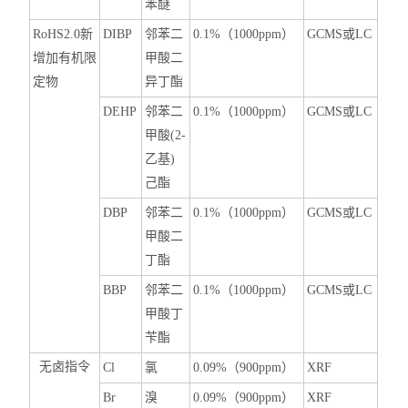
苯醚
RoHS2.0
新
DIBP
邻苯二
0
.1%
（1
000ppm
）
G
CMS
或L
C
增加有机限
甲酸二
定物
异丁酯
DEHP
邻苯二
0
.1%
（1
000ppm
）
G
CMS
或L
C
甲酸(2-
乙基)
己酯
DBP
邻苯二
0
.1%
（1
000ppm
）
G
CMS
或L
C
甲酸二
丁酯
BBP
邻苯二
0
.1%
（1
000ppm
）
G
CMS
或L
C
甲酸丁
苄酯
无卤指令
C
l
氯
0
.09%
（9
00ppm
）
X
RF
B
r
溴
0
.09%
（9
00ppm
）
X
RF