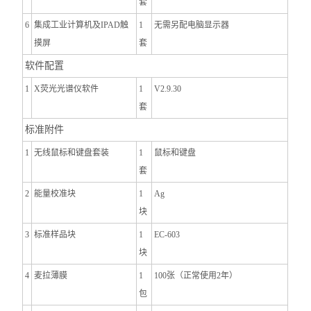
套
6
集成工业计算机及IPAD触
1
无需另配电脑显示器
摸屏
套
软件配置
1
X荧光光谱仪软件
1
V2.9.30
套
标准附件
1
无线鼠标和键盘套装
1
鼠标和键盘
套
2
能量校准块
1
Ag
块
3
标准样品块
1
EC-603
块
4
麦拉薄膜
1
100张（正常使用2年）
包