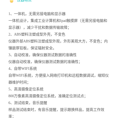
仪器特点
1、一体机
，
无需另接电脑和显示器
一体机
设计
，集成
工业计算机
和
Ipad触摸屏
（无需另接
电脑和
显示器
），减少干扰和数据传输故障
；
2、A
BS塑料注塑成型外壳
，
不变色
仪器外部
A
BS塑料注塑成型外观
，外形美观大方，不变色；内
镶嵌厚铅板，保证辐射安全。
3、自动校准
，
确保仪器测试数据的准确性
仪器自动校准，确保仪器测试数据的准确性；
4、
自带
W
IFI系统
自带
WIFI系统，方便接入网络打印机和远程数据调试
，缩短仪
器维护时间
；
5、高清摄像定位系统
800万像素高清摄像定位系统，准确定位测试点；
6、测试结束
，
音乐提醒
样品测试结束时
，
有音乐提醒
，
提示跟换样品
，
提高工作效
率
；