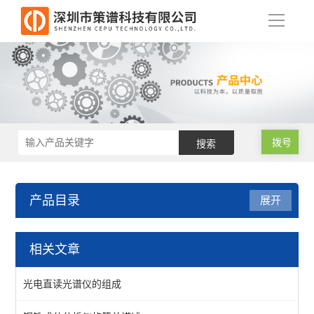
导
航
拨号
产品目录
展开
RoHS2.0测试仪
相关文章
RoHS2.0光谱仪
光电直读光谱仪的组成
RoHS2.0色谱仪（邻苯检测）