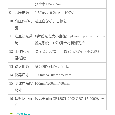
分辨率125ev±5ev
9
高压电源
0-50kev，0-2mA ，100W
1
0
高压保护措
过压自保护，自恢复
施
1
1
准
直
滤光系
X射线光斑大小直径：φ1
mm
、φ3mm、φ4
mm
统
滤光系统
：12种复合材料滤光片
1
2
工作环境
温度 :15-30
℃ ；湿度：
≤75% （不结露）
温
/湿
度
1
3
输入电源
AC 220V±1
5
%，50Hz
1
4
仪器尺寸
6
50mm*4
5
0mm*3
5
0mm
1
5
测试样品腔
100mm*200mm*80
mm
尺寸
1
6
辐射防护标
远高于国标GB18871-2002 GBZ115-2002标准
准