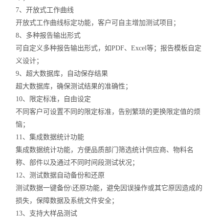
7、开放式工作曲线
开放式工作曲线标定功能
，
客户可自主增加测试项目
；
8、多种报告输出形式
可自定义多种报告输出形式
，
如
P
DF
、E
xcel等
；
报告模板自定
义设计；
9、超大数据库
，
自动保存结果
超大数据库
，
确保测试结果的准确性
；
10、限定标准
，
自由设定
不同客户可设置不同的限定标准
，
告别繁琐的更换限定值的烦
恼
；
11、集成数据统计功能
集
成数据统计功能，方便品质部门筛选统计供应商、物料名
称、部件以及通过不同时间段测试状况；
12、测试数据自动备份和还原
测试
数据
一键备份
\
还原功能，避免因误操作或
其它
原因造成的
损失
，
保障数据及系统文件安全
；
13、支持大样品测试