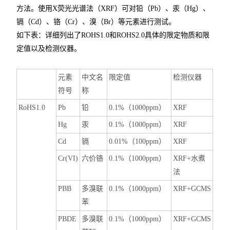
方法。使用X荧光光谱法（XRF）可对铅（Pb）、汞（Hg）、
镉（Cd）、铬（Cr）、溴（Br）等元素进行测试。
如下表：详细列出了ROHS1.0和ROHS2.0具体的限定物质和限
定值以及检测仪器。
元素
中文名
限定值
检测仪器
符号
称
RoHS1.0
P
b
铅
0
.1%
（1
000ppm
）
X
RF
H
g
汞
0
.1%
（1
000ppm
）
X
RF
C
d
镉
0
.01%
（1
00ppm
）
X
RF
C
r(VI)
六价铬
0
.1%
（1
000ppm
）
X
RF
+
水煮
法
P
BB
多溴联
0
.1%
（1
000ppm
）
X
RF
+GCMS
苯
P
BDE
多溴联
0
.1%
（1
000ppm
）
X
RF
+GCMS