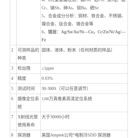
Cr、锑Sb、砷As、钡Ba、硒Se
5、合金成分分析：铜材、铁合金、不锈钢、
镍合金、钛合金、锡合金等
6、
镀层：
Ag/Sn/Au/Ni
—
Cu
，
Cr/Zn/Ni/Ag/
—
Fe
2
可测样品的
固体、液体、粉末（任何材质的样品）
种类
3
检出限
≤1ppm
4
精度
0
.03%
5
测试时间
3
0-300S
（可以任意调节）
6
摄像定位系
万真像素高清定位系统
1200
统
7
X射线光管
大于30000小时
使用寿命
8
探测器
美国Amptek公司*电制冷SDD
探测器