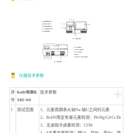
仪器
技术参数
+
序
技术参数
RoHS检测仪
号
XRF-W8
1
测试范围
1、元素周期表
从钠Na-铀U之间的元素
2、RoHS限定有害元素检测：Pb/Hg/Cd/Cr/Br
3、无卤指令卤素检测：C
l
/
Br
4、8
大重金属检测：
镉Cb、铅Pb、汞Hg、铬