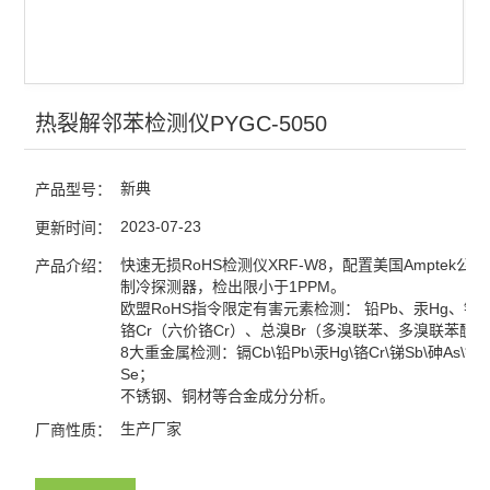
热裂解邻苯检测仪PYGC-5050
新典
产品型号：
2023-07-23
更新时间：
快速无损RoHS检测仪XRF-W8，配置美国Amptek公司
产品介绍：
制冷探测器，检出限小于1PPM。
欧盟RoHS指令限定有害元素检测： 铅Pb、汞Hg、镉
铬Cr（六价铬Cr）、总溴Br（多溴联苯、多溴联苯醚
8大重金属检测：镉Cb\铅Pb\汞Hg\铬Cr\锑Sb\砷As\钡B
Se；
不锈钢、铜材等合金成分分析。
生产厂家
厂商性质：