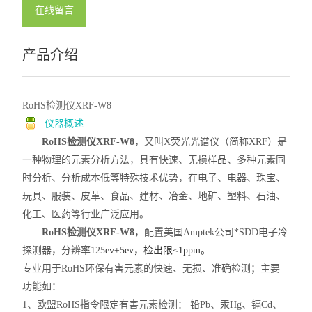
在线留言
产品介绍
RoHS检测仪XRF-W8
仪器概述
RoHS检测仪XRF-W8
，又叫X荧光光谱仪（简称X
RF
）
是
一种物理的元素分析方法，具有快速、无损样品、多种元素同
时分析、分析成本低等特殊技术优势，在电子、电器、珠宝、
玩具、服装、皮革、食品、建材、冶金、地矿、塑料、石油、
化工、医药等行业广泛应用。
RoHS检测仪XRF-W8
，配置美国Amptek公司*SDD电子冷
探测器，分辨率125
ev±5ev，检出限
≤1ppm。
专业用于RoHS
环保
有害元素的快速、无损、准确检测
；主要
功能
如
：
1、欧盟RoHS
指令限定有害元素检测
： 铅Pb、汞Hg、镉Cd、