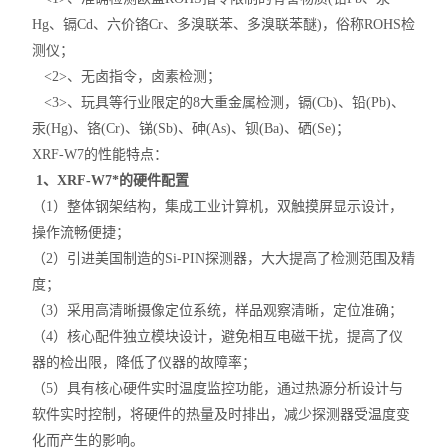
Hg、镉Cd、六价铬Cr、多溴联苯、多溴联苯醚)，俗称
ROHS检
测仪；
<2>、无卤指令，卤素检测；
<3>、玩具等行业限定的8大重金属检测，镉(Cb)、铅(Pb)、
汞(Hg)、铬(Cr)、锑(Sb)、砷(As)、钡(Ba)、硒(Se)；
XRF-W7的性能特点：
1、XRF-W7*的硬件配置
（1）整体钢架结构，集成工业计算机，双触摸屏显示设计，
操作流畅便捷；
（2）引进美国制造的Si-PIN探测器，大大提高了检测范围及精
度；
（3）采用高清晰摄像定位系统，样品观察清晰，定位准确；
（4）核心配件独立模块设计，避免相互电磁干扰，提高了仪
器的检出限，降低了仪器的故障率；
（5）具有核心硬件实时温度监控功能，通过热源分析设计与
软件实时控制，将硬件的热量及时排出，减少探测器受温度变
化而产生的影响。