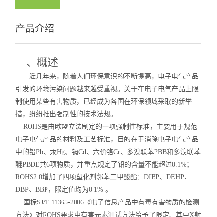
产品介绍
一、概述
近几年来，随着人们环保意识的不断提高，电子电气产品
引发的环境污染问题越来越受重视。关于在电子电气产品上限
制使用某些有害物质，已经成为各国在环保领域采取的新举
措，纷纷推出强制性的技术法规。
ROHS是由欧盟立法制定的一项强制性标准，主要用于规范
电子电气产品的材料及工艺标准，目的在于消除电子电气产品
中的铅Pb、汞Hg、镉Cd、六价铬Cr、多溴联苯PBB和多溴联苯
醚PBDE共6项物质，并重点规定了铅的含量不能超过0.1%；
ROHS2.0增加了四项塑化剂邻苯二甲酸酯：DIBP、
DEHP、
DBP、
BBP，限定值均为0.1% 。
国标SJ/T 11365-2006《电子信息产品中有毒有害物质的检测
方法》对
ROHS要求中有害元素测试方法给予了限定。其中X射