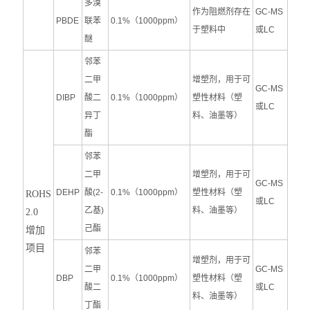
多溴
作为阻燃剂存在
GC-MS
PBDE
联苯
0.1%（1000ppm）
于塑料中
或LC
醚
邻苯
二甲
增塑剂，用于可
GC-MS
DIBP
酸二
0.1%（1000ppm）
塑性材料（塑
或LC
异丁
料、油墨等）
酯
邻苯
二甲
增塑剂，用于可
GC-MS
DEHP
酸(2-
0.1%（1000ppm）
塑性材料（塑
ROHS
或LC
乙基)
料、油墨等）
2.0
己酯
增加
项目
邻苯
增塑剂，用于可
二甲
GC-MS
DBP
0.1%（1000ppm）
塑性材料（塑
酸二
或LC
料、油墨等）
丁酯