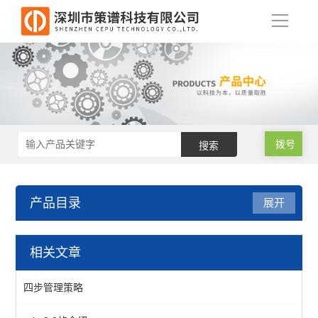
导
航
拨号
产品目录
展开
RoHS2.0测试仪
相关文章
RoHS2.0光谱仪
四步管理策略
RoHS2.0色谱仪（邻苯检测）