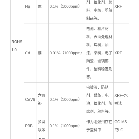
剂，催化剂，颜
Hg
汞
0.1%（1000ppm）
XRF
料，电极，塑胶
制品等。
电池、相片材
料，表面处理材
ROHS
料，焊料，油
1.0
Cd
镉
0.01%（1000ppm）
漆，染料，电子
XRF
陶瓷、玻璃部
件，塑料稳定剂
等。
电镀液，防锈
六价
剂，鞣革，电
XRF+水
Cr(VI)
0.1%（1000ppm）
铬
池，催化剂，防
煮法
腐剂，颜料等。
多溴
作为阻燃剂存在
GC-MS
PBB
0.1%（1000ppm）
联苯
于塑料中
或LC