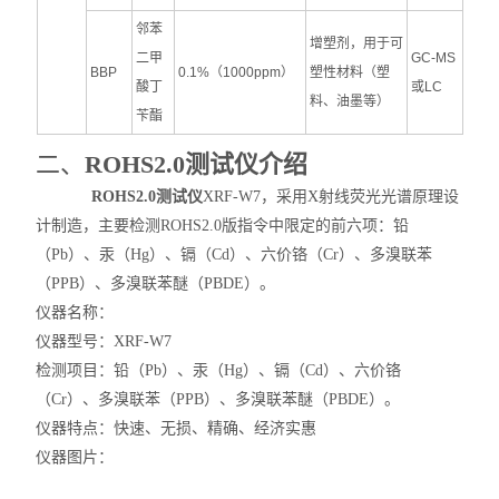
邻苯
增塑剂，用于可
二甲
GC-MS
BBP
0.1%（1000ppm）
塑性材料（塑
酸丁
或LC
料、油墨等）
苄酯
二、
ROHS2.0测试仪介绍
ROHS2.0测试仪
XRF-W7，采用X射线荧光光谱原理设
计制造，主要检测
ROHS2.0版指令中限定的前六项：
铅
（Pb）、汞（Hg）、镉（Cd）、六价铬（Cr）、多溴联苯
（PPB）、多溴联苯醚（PBDE）。
仪器名称：
仪器型号：XRF-W7
检测项目：铅（Pb）、汞（Hg）、镉（Cd）、六价铬
（Cr）、多溴联苯（PPB）、多溴联苯醚（PBDE）。
仪器特点：快速、无损、精确、经济实惠
仪器图片：