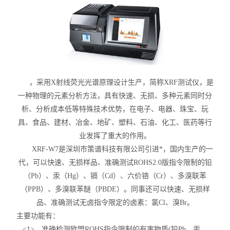
，采用
X射线荧光光谱原理设计生产，简称XRF测试仪，是
一种物理的元素分析方法，具有快速、无损、多种元素同时分
析、分析成本低等特殊技术优势，在电子、电器、珠宝、玩
具、食品、建材、冶金、地矿、塑料、石油、化工、医药等行
业发挥了重大的作用。
XRF-W7是深圳市
策谱科技有限公司引进*，国内生产的一
代
，可以快速、无损样品、准确测试ROHS2.0版指令限制的
铅
（Pb）、汞（Hg）、镉（Cd）、六价铬（Cr）、多溴联苯
（PPB）、多溴联苯醚（PBDE）。​同事还可以快速、无损样
品、准确测试无卤指令限定的卤素：氯Cl、溴Br。
主要功能有：
<1>、准确检测欧盟
ROHS指令限制的有害物质(铅Pb、汞