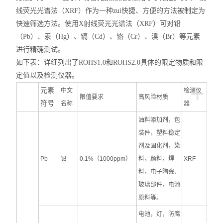
线荧光光谱法（XRF）作为一种zui快捷、方便的方法被制定为
快速筛选方法。使用X射线荧光光谱法（XRF）可对铅
（Pb）、汞（Hg）、镉（Cd）、铬（Cr）、溴（Br）等元素
进行精确测试。
如下表：详细列出了
ROHS1.0和
ROHS2.0具体的限定物质和限
定值以及检测仪器。
+
元素
中文
检测仪
限值要求
高风险材质
符号
名称
器
油料添加剂，包
装件，塑料稳定
剂及固化剂，染
Pb
铅
0.1%（1000ppm）
料，颜料，焊
XRF
料，电子陶瓷、
玻璃部件，电池
原料等。
电池，灯，防腐