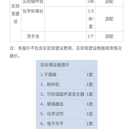
实验操作台
3
米
选配
实验
化学处理台
1.5
室建
米/
选配
设
套
洗手池
1
个
选配
注：本报价不包含实验室建设费用，实验室建设根据具体情况
报价。
前处理设备图片
1.
干燥箱
1
套
2
、粉碎机
1
套
3
、可控温超声波发生器
1
套
4
、玻璃器皿
1
批
5
、化学试剂
1
批
6
、电子天平
1
套