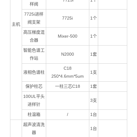
7725i
1
个
样阀
7725i
进样
7725i
1
个
阀支架
主机
高压梯度混
Mixer-500
1
个
合器
智能色谱工
N2000
1
套
作站
C18
液相色谱柱
1
支
250*4.6mm*5um
保护柱芯
一柱三芯C18
1
套
100UL
平头
3
支
进样针
柱温箱
/
1
台
超声波清洗
1
台
器