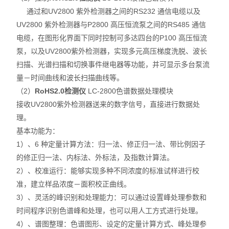
通过和UV2800 紫外检测器之间的RS232 通信电缆以及
UV2800 紫外检测器与P2800 高压恒流泵之间的RS485 通信
电缆，在图形化界面下同时控制可多达四台的P100 高压恒流
泵，以及UV2800紫外检测器，实现多元高压梯度洗脱、波长
扫描、光谱扫描和切换事件继电器等功能，并可显示多台泵流
量－时间曲线和波长扫描曲线等。
（2）
RoHS2.0检测仪
LC-2800
色谱数据处理模块
接收UV2800紫外检测器送来的数字信号，直接进行数据处
理。
基本功能为：
1）
、6 种定量计算方法：归一法、修正归一法、带比例因子
的修正归一法、内标法、外标法，及指数计算法。
2）
、校准运行：能够实现多种不同浓度的标准试样进行校
准，建立样品浓度－面积校正曲线。
3）
、灵活的峰识别和处理能力：可以通过设置峰处理参数和
时间程序识别色谱峰和处理，也可以用人工方式进行处理。
4）
、谱图整理：色谱图形、设定的定量计算方式、峰处理参