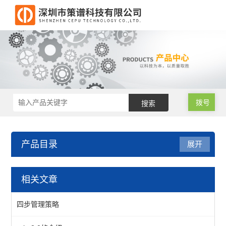
拨号
产品目录
展开
RoHS2.0测试仪
相关文章
RoHS2.0光谱仪
四步管理策略
RoHS2.0色谱仪（邻苯检测）