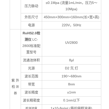
≤0.1Mpa (流量1mL/min，压力5～
压力脉动
10Mpa)
外形尺寸
450mm
×300mm×160mm(长×宽×高)
电源
220V
，50Hz
RoHS2.0检
测仪
LC-
UV2800
2800
标准配
置型号
流通池体积
8µl
光源
D2
氘 灯
波长范围
190
～680nm
紫 外
带宽
8nm
检
测
波长精
±1nm
度
器
波长精密度
0.1nm
以下
1
×10-8g/mL(萘的甲醇溶液)
检测浓度