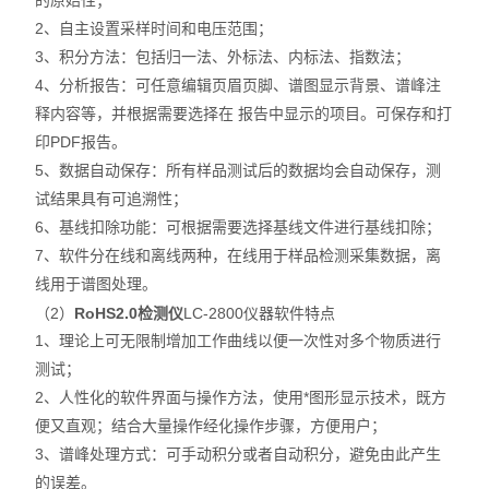
的原始性；
2
、自主设置采样时间和电压范围；
3
、积分方法：包括归一法、外标法、内标法、指数法；
4
、分析报告：可任意编辑页眉页脚、谱图显示背景、谱峰注
释内容等，并根据需要选择在 报告中显示的项目。可保存和打
印PDF报告。
5
、数据自动保存：所有样品测试后的数据均会自动保存，测
试结果具有可追溯性；
6
、基线扣除功能：可根据需要选择基线文件进行基线扣除；
7
、软件分在线和离线两种，在线用于样品检测采集数据，离
线用于谱图处理。
（2）
RoHS2.0检测仪
LC-2800仪器软件特点
1
、理论上可无限制增加工作曲线以便一次性对多个物质进行
测试；
2
、人性化的软件界面与操作方法，使用*图形显示技术，既方
便又直观；结合大量操作经化操作步骤，方便用户；
3
、谱峰处理方式：可手动积分或者自动积分，避免由此产生
的误差。