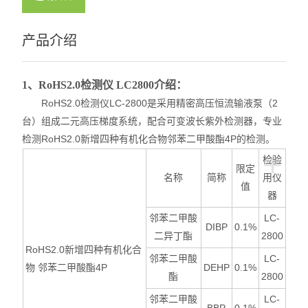
产品介绍
1、RoHS2.0检测仪 LC2800介绍：
RoHS2.0检测仪LC-2800
是采用精密高压恒流输液泵（2
台）组成二元高压梯度系统，配合可变波长紫外检测器，专业
检测RoHS2.0新增四种有机化合物邻苯二甲酸酯4P的
检测。
+
检验
限定
名称
简称
用仪
值
器
邻苯二甲酸
LC-
DIBP
0.1%
二异丁酯
2800
RoHS2.0
新增四种有机化合
邻苯二甲酸
LC-
物 邻苯二甲酸酯4P
DEHP
0.1%
酯
2800
邻苯二甲酸
LC-