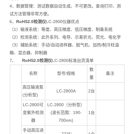
4
、数据管理：测试数据自动生成、不可更改。查询打印、测
试方法管理非常方便。
6、
RoHS2.0检测仪
LC-2800仪器优点
（1）
输液系统：等度、高压梯度、低压梯度、制备系统
（2）
检测系统：此外系列、电导、示差折光、荧光、电化学
（3）
辅助系统：手动/自动进样器、脱气机、加热/制冷柱温
箱、混合器、抑制器
7、
RoHS2.0检测仪
LC-2800标准出货清单
数
名称
型号/规格
备注
量
高压输液泵
LC-2800A
2
台
(
分析型
)
LC-2800
可
LC-2800
（分析型）
变紫外检测
(
波长范围：
190-
1
台
器
700nm)
手动高压进