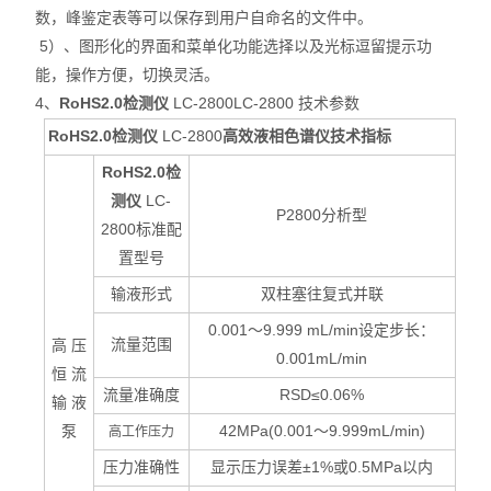
数，峰鉴定表等可以保存到用户自命名的文件中。
5）
、图形化的界面和菜单化功能选择以及光标逗留提示功
能，操作方便，切换灵活。
4、
RoHS2.0检测仪
LC-2800LC-2800
技术参数
RoHS2.0检测仪
LC-2800
高效液相色谱仪技术指标
RoHS2.0检
测仪
LC-
P2800
分析型
2800
标准配
置型号
输液形式
双柱塞往复式并联
0.001
～9.999 mL/min设定步长：
流量范围
高 压
0.001mL/min
恒 流
流量准确度
RSD
≤0.06%
输 液
泵
42MPa(0.001
～9.999mL/min)
高工作压力
压力准确性
显示压力误差±1%或0.5MPa以内