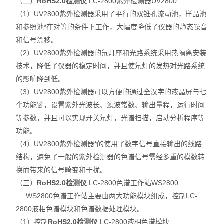
（二）
RoHS2.0检测仪
LC-2800紫外检测器UV2800
（1）UV2800紫外检测器采用了平行的双锥孔流动池，样品池
和参照池*在对等的条件下工作，大幅度降低了仪器的静态噪音
和信号漂移。
（2）UV2800紫外检测器的氘灯座和光路系统采用热隔离安装
技术，降低了仪器的稳定时间，并且使氘灯的发热对光路系统
的影响降到
低。
（3）UV2800紫外检测器可以方便的通过全汉字的液晶屏与七
个功能键，设置紫外光波长、滤波常数、输出量程，运行时间
等参数，并且可以实现开关氘灯，光谱扫描，启动分析程序等
功能。
（4）UV2800紫外检测器*的使用了数字信号直接输出的线路
结构，避免了一般的紫外检测器的色谱信号需经多重的模数转
换而带来的信号畸变和干扰。
（三）
RoHS2.0检测仪
LC-2800色谱工作站WS2800
WS2800
色谱工作站主要由两大功能模块组成，控制LC-
2800液相色谱模块和色谱数据处理模块。
（1）控制
RoHS2.0检测仪
LC-2800
液相色谱模块