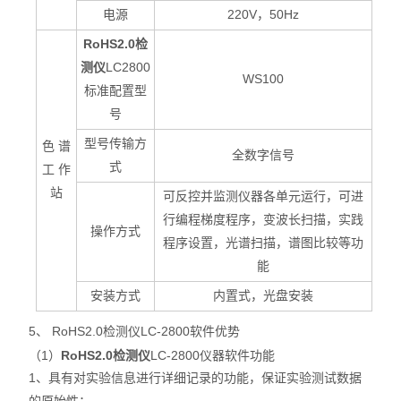
电源
220V
，50Hz
RoHS2.0检
测仪
LC2800
WS100
标准配置型
号
型号传输方
色 谱
全数字信号
式
工 作
站
可反控并监测仪器各单元运行，可进
行编程梯度程序，变波长扫描，实践
操作方式
程序设置，光谱扫描，谱图比较等功
能
安装方式
内置式，光盘安装
5、 RoHS2.0检测仪
LC-2800
软件优势
（1）
RoHS2.0检测仪
LC-2800仪器软件功能
1
、具有对实验信息进行详细记录的功能，保证实验测试数据