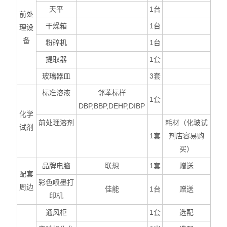
天平
1
台
前处
干燥箱
1
台
理设
备
粉碎机
1
台
提取器
1
套
玻璃器皿
3
套
标准溶液
邻苯标样
1
套
DBP,BBP,DEHP,DIBP
化学
前处理溶剂
耗材（化玻试
试剂
1
套
剂店容易购
买）
品牌电脑
联想
1
套
赠送
配套
彩色喷墨打
周边
佳能
1
台
赠送
印机
通风柜
1
套
选配