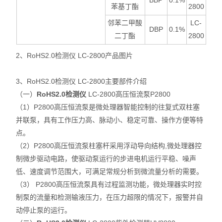
BBP
0.1%
苯基丁酯
2800
邻苯二甲酸
LC-
DBP
0.1%
二丁酯
2800
2、RoHS2.0检测仪
LC-2800
产品图片
3、RoHS2.0检测仪
LC-2800
主要部件介绍
（一）
RoHS2.0检测仪
LC-2800高压恒流泵P2800
（1）P2800高压恒流泵是微处理器智能控制的往复式双柱塞
并联泵，具有工作压力高、脉动小、稳定可靠、操作方便等特
点。
（2）P2800高压恒流泵柱塞杆采用浮动导向结构,微处理器控
制微步驱动电路，使驱动泵运行的步进电机运行平稳、噪声
低、速度调节范围大，可满足常规分析到微流量分析的需要。
（3） P2800高压恒流泵具有过程监测功能，微处理器实时控
制泵的流量和检测输液压力，在压力超限的情况下，报警并自
动停止泵的运行。