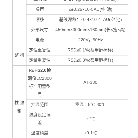
噪声
≤±0.25×10-5AU(空 池)
漂移
基线漂移：≤0.4×10-4 AU(空 池)
外形尺寸
450mm
×300mm×160mm(长×宽×高)
电源
220V
，50Hz
定性重复性
RSD
≤0.1%(萘甲醇标样)
整 机
定量重复性
RSD
≤0.3%(萘甲醇标样)
RoHS2.0检
测仪
LC2800
AT-330
标准配置型
号
柱 温
控温范围
室温上5℃-80℃
箱
温度设定误
±2℃
差
温度精度
±0.1℃