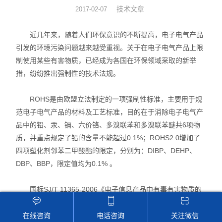
技术文章
2017-02-07
硅油涂布量测厚仪
近几年来，随着人们环保意识的不断提高，电子电气产品
XRF分析仪
引发的环境污染问题越来越受重视。关于在电子电气产品上限
制使用某些有害物质，已经成为各国在环保领域采取的新举
直读光谱仪
措，纷纷推出强制性的技术法规。
X荧光光谱仪
ROHS是由欧盟立法制定的一项强制性标准，主要用于规
RoHS检测仪
范电子电气产品的材料及工艺标准，目的在于消除电子电气产
品中的铅、汞、镉、六价铬、多溴联苯和多溴联苯醚共6项物
重金属检测仪
质，并重点规定了铅的含量不能超过0.1%；ROHS2.0增加了
四项塑化剂邻苯二甲酸酯的限定，分别为：DIBP、DEHP、
邻苯检测仪
DBP、BBP，限定值均为0.1% 。
元素分析仪
国标SJ/T 11365-2006《电子信息产品中有毒有害物质的
检测方法》对ROHS要求中有害元素测试方法给予了限定。其
镀层厚度分析仪
中X射线荧光光谱法(XRF)作为一种zui快捷、方便的方法被制
在线咨询
电话咨询
关注微信