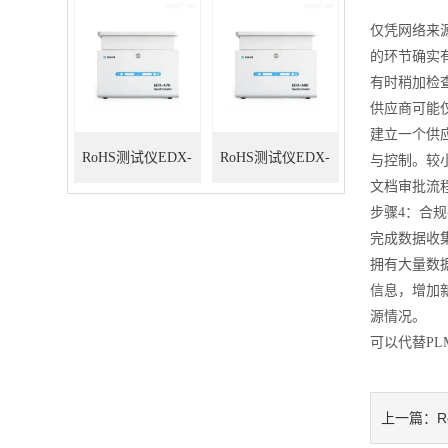
仅凭网络来
的环节确实
有时稍加检
供应商可能
建立一个供
RoHS测试仪EDX-
RoHS测试仪EDX-
与控制。较
文档审批流
A70
A80
步骤4：合
完成数据收
拥有大量数
信息，增加
源情况。
可以代替P
上一篇：