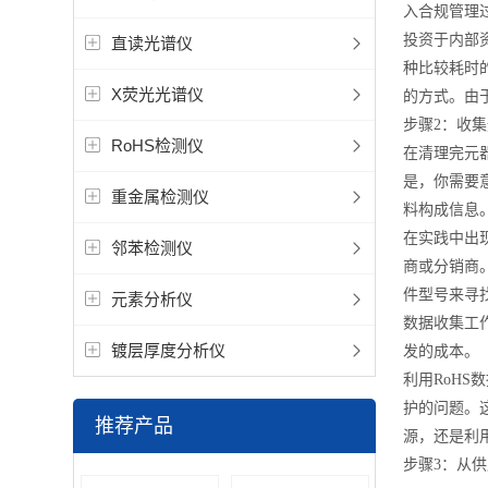
入合规管理
投资于内部
直读光谱仪
种比较耗时
X荧光光谱仪
的方式。由
步骤2：收
RoHS检测仪
在清理完元
是，你需要
重金属检测仪
料构成信息
在实践中出
邻苯检测仪
商或分销商
件型号来寻
元素分析仪
数据收集工
镀层厚度分析仪
发的成本。
利用RoH
护的问题。
推荐产品
源，还是利
步骤3：从