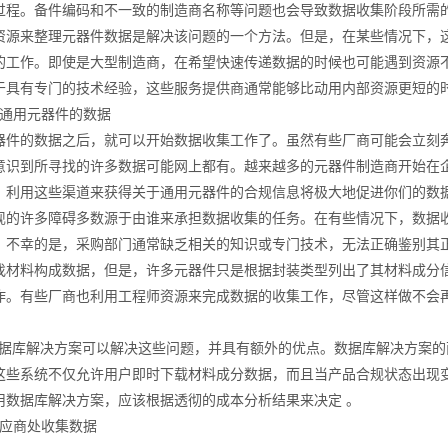
过程。备件编码和不一致的制造商名称等问题也会导致数据收集阶段所需
资源来整理元器件数据是解决该问题的一个方法。但是，在某些情况下，
的工作。即使是大型制造商，在希望快速传递数据的时候也可能遇到资源
于具有专门的技术经验，这些服务提供商通常能够比动用内部资源更短的
集通用元器件的数据
器件的数据之后，就可以开始数据收集工作了。虽然有些厂商可能会立刻
意识到所寻找的许多数据可能网上都有。越来越多的元器件制造商开始在企
。利用这些渠道来获得关于通用元器件的合规信息将极大地促进你们的数
现的许多障碍多数源于由谁来承担数据收集的任务。在有些情况下，数据收
。不幸的是，采购部门通常缺乏相关的知识或专门技术，无法正确鉴别其
找材料构成数据，但是，许多元器件只是根据封装类型列出了其材料成分
作。有些厂商也利用工程师资源来完成数据的收集工作，尽管这样做不会
S数据库解决方案可以解决这些问题，并具有额外的优点。数据库解决方案
这些系统不仅允许用户即时下载材料成分数据，而且当产品合规状态出现
用数据库解决方案，应该根据透彻的成本分析结果来决定 。
供应商处收集数据