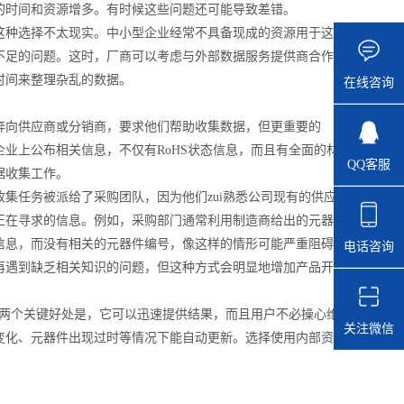
的时间和资源增多。有时候这些问题还可能导致差错。
这种选择不太现实。中小型企业经常不具备现成的资源用于这
不足的问题。这时，厂商可以考虑与外部数据服务提供商合作
时间来整理杂乱的数据。
在线咨询
奔向供应商或分销商，要求他们帮助收集数据，但更重要的
业上公布相关信息，不仅有RoHS状态信息，而且有全面的材
QQ客服
据收集工作。
集任务被派给了采购团队，因为他们zui熟悉公司现有的供应
正在寻求的信息。例如，采购部门通常利用制造商给出的元器
信息，而没有相关的元器件编号，像这样的情形可能严重阻碍
电话咨询
再遇到缺乏相关知识的问题，但这种方式会明显地增加产品开
的两个关键好处是，它可以迅速提供结果，而且用户不必操心维
关注微信
变化、元器件出现过时等情况下能自动更新。选择使用内部资