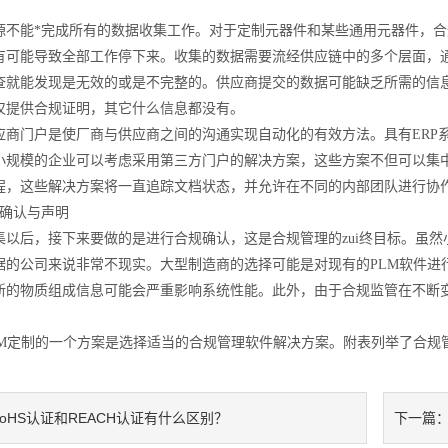
源不能*完成所有的数据收集工作。对于定制元器件和某些通用元器件，
有可能导致全部工作停下来。收集的数据需要流经供应链中的多个层面，
查就能发现是无效的或是不完整的。供应商提交的数据可能缺乏所需的信息
仅提供合规证明，其它什么信息都没有。
应商门户是使厂商与供应商之间的沟通实现自动化的有效方法。具有ERP
小规模的企业可以考虑采用第三方门户的解决方案，这些方案不但可以集
程，这些解决方案将一直追踪文档状态，并允许在不同的内部团队进行协
规确认与声明
集以后，接下来要做的是进行合规确认，这是合规管理的zui终目标。虽
据的公司来说非常不现实。大型制造商的选择可能是对现有的PLM软件进
新的物质组成信息可能会严重影响系统性能。此外，由于合规监管在不断变
LM定制的一个方案是选择适当的合规管理软件解决方案。附表列举了合规
RoHS认证和REACH认证有什么区别？
下一篇