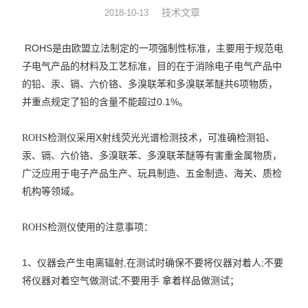
技术文章
2018-10-13
硅油涂布量测厚仪
ROHS
是由欧盟立法制定的一项强制性标准，主要用于规范电
XRF分析仪
子电气产品的材料及工艺标准，目的在于消除电子电气产品中
的铅、汞、镉、六价铬、多溴联苯和多溴联苯醚共6项物质，
直读光谱仪
并重点规定了铅的含量不能超过0.1%。
X荧光光谱仪
采用X射线荧光光谱检测技术，可准确检测铅、
ROHS检测仪
RoHS检测仪
汞、镉、六价铬、多溴联苯、多溴联苯醚等有害重金属物质，
广泛应用于电子产品生产、玩具制造、五金制造、海关、质检
重金属检测仪
机构等领域。
邻苯检测仪
使用的注意事项：
ROHS检测仪
元素分析仪
1、仪器会产生电离辐射,在测试时确保不要将仪器对着人;不要
将仪器对着空气做测试;不要用手 拿着样品做测试；
镀层厚度分析仪