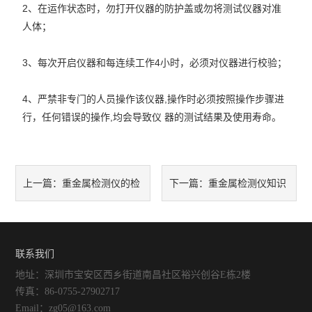
2、在运作状态时，勿打开仪器的防护盖或勿将测试仪器对准
人体；
3、每次开启仪器和每连续工作4小时，必须对仪器进行校验；
4、严禁非专门的人员操作该仪器,操作时必须按照操作步骤进
行，任何错误的操作,均会导致仪 器的测试结果及使用寿命。
重金属检测仪的检
重金属检测仪知识
上一篇：
下一篇：
测方案
介绍
联系我们
地址：深圳市宝安区西乡街道南昌社区裕兴创谷E栋2楼
传真：86-0755-27902717
Email：zg05@163.com