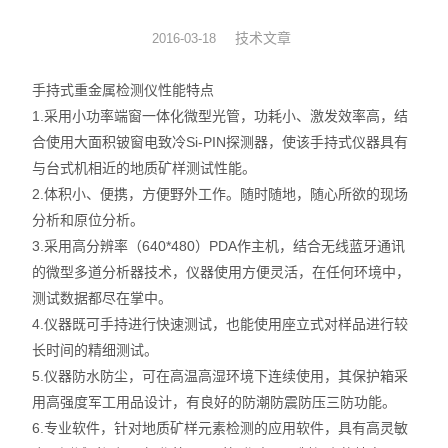
硅油涂布量测厚仪
技术文章
2016-03-18
XRF分析仪
手持式重金属检测仪性能特点
1.采用小功率端窗一体化微型光管，功耗小、激发效率高，结
直读光谱仪
合使用大面积铍窗电致冷Si-PIN探测器，使该手持式仪器具有
与台式机相近的地质矿样测试性能。
X荧光光谱仪
2.体积小、便携，方便野外工作。随时随地，随心所欲的现场
分析和原位分析。
RoHS检测仪
3.采用高分辨率（640*480）PDA作主机，结合无线蓝牙通讯
重金属检测仪
的微型多道分析器技术，仪器使用方便灵活，在任何环境中，
测试数据都尽在掌中。
邻苯检测仪
4.仪器既可手持进行快速测试，也能使用座立式对样品进行较
长时间的精细测试。
元素分析仪
5.仪器防水防尘，可在高温高湿环境下连续使用，其保护箱采
用高强度军工用品设计，有良好的防潮防震防压三防功能。
镀层厚度分析仪
6.专业软件，针对地质矿样元素检测的应用软件，具有高灵敏