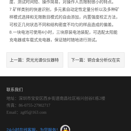
度、测试时间短、操作简易，对操作人员限制很小的特点。
7.矿样类别的快速识别，多元素自动定性定量分析以及多种矿
样模式选择和无限数目模式的自由添加，内置强度校正方法，
可校正几何状态不同和结构密度不均匀的样品造成的偏差。
8.一块电池可使用4小时，三块原装电池装配，可选配太阳能
充电器或车载式充电器，保证随时随地进行测试。
荧光光谱仪仪器特
铜合金分析仪在实
上一篇：
下一篇：
点
际工作中的应用
联系我们
地址：深圳市宝安区西乡街道南昌社区裕兴创谷E栋2楼
传真：86-0755-27902717
Email：zg05@163.com
24小时在线客服，为您服务！