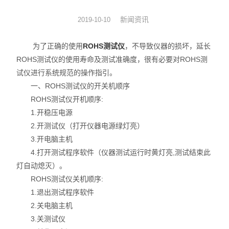
硅油涂布量测厚仪
新闻资讯
2019-10-10
XRF分析仪
为了正确的使用
ROHS测试仪
，不导致仪器的损坏，延长
ROHS测试仪的使用寿命及测试准确度，很有必要对ROHS测
直读光谱仪
试仪进行系统规范的操作指引。
一、ROHS测试仪的开关机顺序
X荧光光谱仪
ROHS测试仪开机顺序:
1.开稳压电源
RoHS检测仪
2.开测试仪（打开仪器电源绿灯亮）
重金属检测仪
3.开电脑主机
4.打开测试程序软件（仪器测试运行时黄灯亮,测试结束此
邻苯检测仪
灯自动熄灭）。
ROHS测试仪关机顺序:
元素分析仪
1.退出测试程序软件
2.关电脑主机
镀层厚度分析仪
3.关测试仪