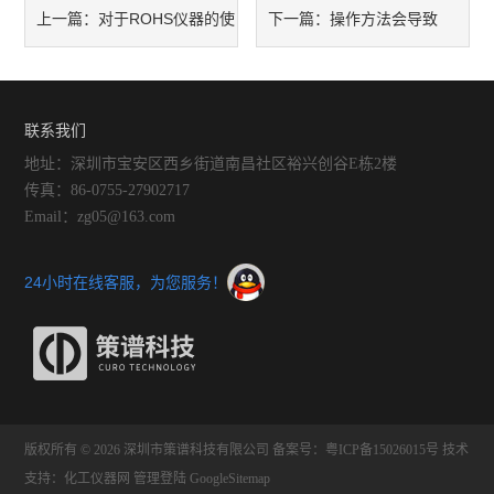
对于ROHS仪器的使
操作方法会导致
上一篇：
下一篇：
用你做的正确吗？看这里！
ROHS测试仪的测试结果有误
差
联系我们
地址：深圳市宝安区西乡街道南昌社区裕兴创谷E栋2楼
传真：86-0755-27902717
Email：zg05@163.com
24小时在线客服，为您服务！
版权所有 © 2026 深圳市策谱科技有限公司
备案号：粤ICP备15026015号
技术
支持：
化工仪器网
管理登陆
GoogleSitemap