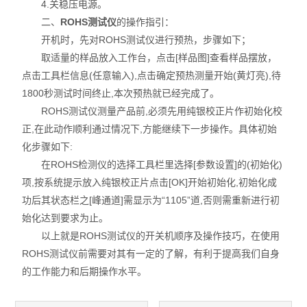
4.关稳压电源。
二、
ROHS测试仪
的操作指引：
开机时，先对ROHS测试仪进行预热，步骤如下；
取适量的样品放入工作台，点击[样品图]查看样品摆放，
点击工具栏信息(任意输入),点击确定预热测量开始(黄灯亮),待
1800秒测试时间终止,本次预热就已经完成了。
ROHS测试仪测量产品前,必须先用纯银校正片作初始化校
正,在此动作顺利通过情况下,方能继续下一步操作。具体初始
化步骤如下:
在ROHS检测仪的选择工具栏里选择[参数设置]的(初始化)
项,按系统提示放入纯银校正片点击[OK]开始初始化,初始化成
功后其状态栏之[峰通道]需显示为“1105”道,否则需重新进行初
始化达到要求为止。
以上就是ROHS测试仪的开关机顺序及操作技巧，在使用
ROHS测试仪前需要对其有一定的了解，有利于提高我们自身
的工作能力和后期操作水平。