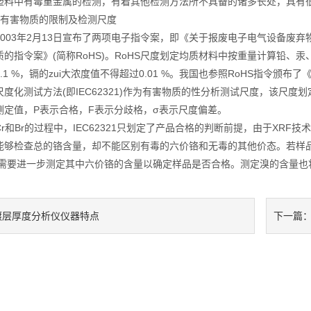
塑料中有毒重金属的检测，有着其他检测方法所不具备的诸多长处，具有
害物质的限制及检测尺度
03年2月13日宣布了两项电子指令案，即《关于报废电子电气设备废弃物
的指令案》(简称RoHS)。RoHS尺度划定均质材料中按重量计算铅、汞、六
.1 %，镉的zui大浓度值不得超过0.01 %。我国也参照RoHS指令颁布
度化测试方法(即IEC62321)作为有害物质的性分析测试尺度，该尺
测定值，P表示合格，F表示分歧格，σ表示尺度偏差。
Br的过程中，IEC62321只划定了产品合格的判断前提，由于XRF技
法能够检查总的铬含量，却不能区别有毒的六价铬和无毒的其他价态。若样
就需要进一步测定其中六价铬的含量以确定样品是否合格。测定溴的含量也
镀层厚度分析仪仪器特点
下一篇