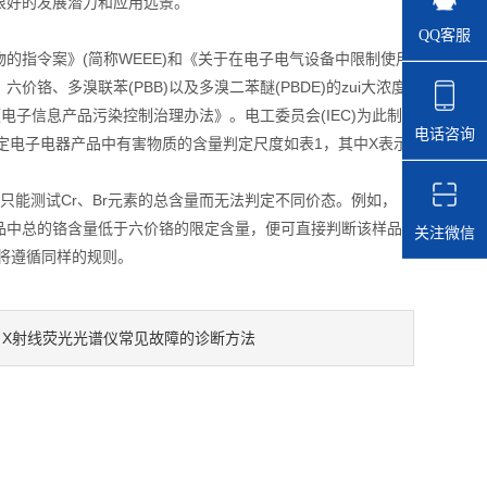
很好的发展潜力和应用远景。
QQ客服
的指令案》(简称WEEE)和《关于在电子电气设备中限制使用
价铬、多溴联苯(PBB)以及多溴二苯醚(PBDE)的zui大浓度
了《电子信息产品污染控制治理办法》。电工委员会(IEC)为此制
电话咨询
度划定电子电器产品中有害物质的含量判定尺度如表1，其中X表示
术只能测试Cr、Br元素的总含量而无法判定不同价态。例如，
品中总的铬含量低于六价铬的限定含量，便可直接判断该样品
关注微信
将遵循同样的规则。
X射线荧光光谱仪常见故障的诊断方法
：