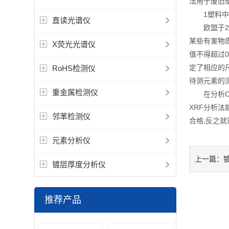
法用于废旧
1塑料中有
直读光谱仪
欧盟于20
某些有害物质
X荧光光谱仪
值不得超过0
定了相应的尺
RoHS检测仪
待测元素的
重金属检测仪
在分析Cr和
XRF分析
邻苯检测仪
合格;反之
元素分析仪
上一篇：
镀层厚度分析仪
推荐产品