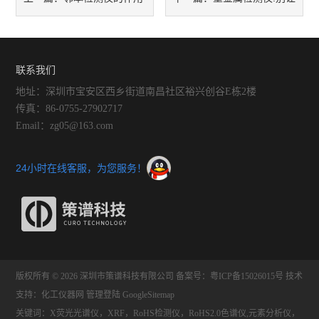
劣质拖鞋伤害小天使
联系我们
地址：深圳市宝安区西乡街道南昌社区裕兴创谷E栋2楼
传真：86-0755-27902717
Email：zg05@163.com
24小时在线客服，为您服务！
版权所有 © 2026 深圳市策谱科技有限公司
备案号：粤ICP备15026015号
技术
支持：
化工仪器网
管理登陆
GoogleSitemap
关键词：X荧光光谱仪，XRF，RoHS检测仪，RoHS2.0色谱仪,元素分析仪，