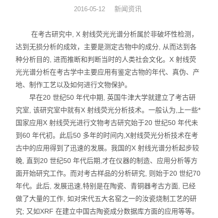
新闻资讯
2016-05-12
硅油涂布量测厚仪
在考古研究中, X 射线荧光光谱分析属於非破坏性检测，
XRF分析仪
达到无损分析的成效，主要是测定古物中的成分, 从而达到各
种分析目的, 进而推断和判断当时的人类社会文化。X 射线荧
直读光谱仪
光光谱分析在考古学中主要应用有鉴定古物的年代、真伪、产
地、制作工艺以及如何进行文物保护。
X荧光光谱仪
早在20 世纪50 年代中期, 英国牛津大学就建立了考古研
RoHS检测仪
究室, 该研究室中就有X 射线荧光分析技术。一般认为,上一些*
国家应用X 射线荧光进行文物考古研究始于20 世纪50 年代未
重金属检测仪
到60 年代初。此后50 多年的时间内,X射线荧光分析技术在考
古中的应用得到了迅速的发展。我国的X 射线光谱分析起步较
邻苯检测仪
晚, 直到20 世纪50 年代后期,才在仪器的制造、应用分析等方
面开始研究工作。而对考古样品的分析研究, 则始于20 世纪70
元素分析仪
年代。此后, 发展迅速,特别是在陶瓷、青铜器考古方面, 已经
做了大量的工作, 如对宋代五大名窑之一的汝瓷烧制工艺的研
镀层厚度分析仪
究; 又如XRF 在建立中国古陶瓷成分数据库方面的应用等等。