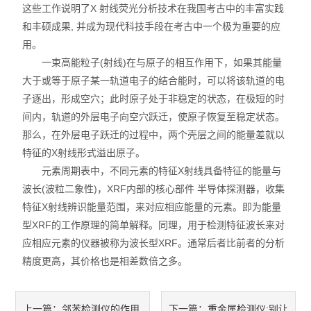
这些工作说明了X 射线荧光分析技术在我国考古中的丰富实践
和丰硕成果, 并成为现代科技手段在考古中一个极为重要的应
用。
一束高能粒子(射线)在与原子的相互作用下，如果其能量
大于或等于原子某一轨道电子的结合能时，可以将该轨道的电
子逐出，形成空穴；此时原子处于非稳定的状态，在极短的时
间内，轨道的外层电子向空穴跃迁，使原子恢复至稳定状态。
那么，在外层电子跃迁的过程中，两个壳层之间的能量差就以
特征的X射线形式溢出原子。
元素周期表中，不同元素的特征X射线具备特征的能量与
波长(波粒二象性)，XRF内部的核心部件 半导体探测器，收集
特征X射线辨识能量范围，来对应相应能量的元素。即为能量
型XRF的工作原理的简单解释。同理，用于检测特征波长来对
应相应元素的仪器被称为波长型XRF。通常后者比前者的分析
精度更高，其价格也是相差数倍之多。
邻苯检测仪的作用
重金属检测仪:别让
上一篇：
下一篇：