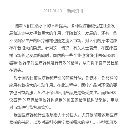
硅油涂布量测厚仪
新闻资讯
2017-01-10
XRF分析仪
随着人们生活水平的不断提高，各种医疗器械也在社会发
展和进步中发挥着巨大的作用，伴随着这一发展的，还有一些
直读光谱仪
不良商家生产的医疗器械也随之流入市场，对人们的身体健康
存在着很大的隐患。针对这一情况，有关人士表示，在医疗器
X荧光光谱仪
械市场长足发展的同时，国内的一些企业也纷纷引进RoHS仪
器等*仪器来对医疗器械进行有效的检测，从而将不良产品杜绝
RoHS检测仪
在源头。
重金属检测仪
对于国内目前医疗器械产业的转型升级，新技术、新材料的
应用有着极大的推动作用。在此过程中，医疗产品对环保的要
邻苯检测仪
求也日益高涨，各种环保型医用产品更是备受关注。而RoHS
仪器等*的环保检测仪器也逐步的被国家检测机构所采纳，用以
元素分析仪
对市场进行监督和管控。
我国医疗器械行业发展潜力十分巨大，尤其是随着家用医疗
镀层厚度分析仪
器械的兴起，以及对高科技医疗器械需求的提升。小型家用及