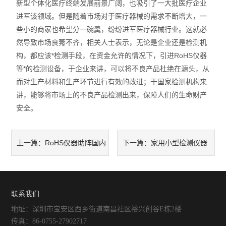
新型个体化医疗终端发展前景广阔，也吸引了一大批医疗企业
进军该领域。但是随着市场对于医疗器械的需求不断增大，一
些小的商家也希望分一碗羹，纷纷进军医疗器械行业。这就必
然导致市场良莠不齐，相关人士表示，无论是企业还是检测机
构，都应该*检测手段，在资金允许的情况下，引进RoHS仪器
等*的检测设备，于企业来讲，可以将不良产品杜绝在源头，从
而对生产材料和生产环节进行有效的改进；于国家检测机构来
讲，能够将市场上的不良产品检测出来，保障人们的生命财产
安全。
RoHS仪器助阵国内
家用小型检测仪器
上一篇：
下一篇：
玩具安全检测
将更加智能化
联系我们
地址：深圳市宝安区西乡街道南昌社区裕兴创谷E栋2楼
传真：86-0755-27902717