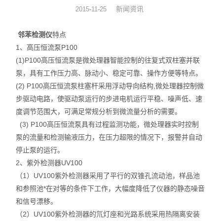
新闻资讯
2015-11-25
硅油涂布量测厚仪
邻苯检测仪
特点
XRF分析仪
1、高压恒流泵P100
(1)P100高压恒流泵是微处理器智能控制的往复式双柱塞并联
直读光谱仪
泵，具有工作压力高、脉动小、稳定可靠、操作方便等特点。
(2) P100高压恒流泵柱塞杆采用浮动导向结构,微处理器控制微
X荧光光谱仪
步驱动电路，使驱动泵运行的步进电机运行平稳、噪声低、速
RoHS检测仪
度调节范围大，可满足常规分析到微流量分析的需要。
(3) P100高压恒流泵具有过程监测功能，微处理器实时控制
重金属检测仪
泵的流量和检测输液压力，在压力超限的情况下，报警并自动
停止泵的运行。
邻苯检测仪
2、紫外检测器UV100
（1）UV100紫外检测器采用了平行的双锥孔流动池，样品池
元素分析仪
和参照池*在对等的条件下工作，大幅度降低了仪器的静态噪音
和信号漂移。
镀层厚度分析仪
（2）UV100紫外检测器的氘灯座和光路系统采用热隔离安装