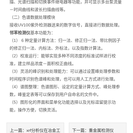
描、光谱扫描和切换事件继电器等功能，并可显示多台泵流量
－时间曲线和波长扫描曲线等。
（二）色谱数据处理模块
接收UV100紫外检测器送来的数字信号，直接进行数据处理。
邻苯检测仪
基本功能为：
（1） 6 种定量计算方法：归一法、修正归一法、带比例因子
的修正归一法、内标法、外标法，以及指数计算法。
（2）校准运行：能够实现多种不同浓度的标准试样进行校
准，建立样品浓度－面积校正曲线。
（3）灵活的峰识别和处理能力：可以通过设置峰处理参数和
时间程序识别色谱峰和处理，也可以用人工方式进行处理。
（4）谱图整理：色谱图形、设定的定量计算方式、峰处理参
数，峰鉴定表等可以保存到用户自命名的文件中。
（5）图形化的界面和菜单化功能选择以及光标逗留提示功
能，操作方便，切换灵活。
xrf分析仪在冶金工
重金属检测仪
上一篇：
下一篇：