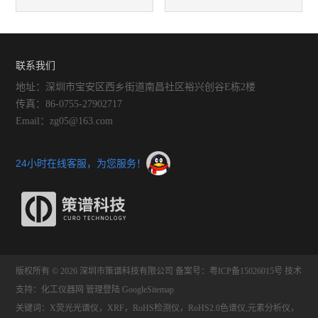
业中的应用
联系我们
地址：深圳市宝安区西乡街道南昌社区裕兴创谷E栋2楼
传真：86-0755-27902717
Email：zg05@163.com
24小时在线客服，为您服务！
版权所有 © 2026 深圳市策谱科技有限公司
备案号：粤ICP备15026015号
技术
支持：
化工仪器网
管理登陆
GoogleSitemap
关键词：X荧光光谱仪，XRF，RoHS检测仪，RoHS2.0色谱仪,元素分析仪，