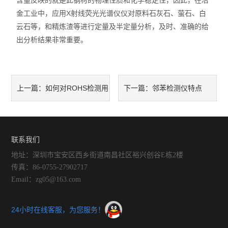
含量反映的就是此钢材的物理性质和化学稳定性，因此，在冶
金工业中，应用X射线荧光光谱仪仪对原料石灰石、萤石、白
云石等，和精炼渣等进行定量及半定量分析，及时、准确的给
出分析结果非常重要。
如何对ROHS检测用
邻苯检测仪特点
上一篇：
下一篇：
X荧光光谱仪进行校准
联系我们
地址：深圳市宝安区西乡街道南昌社区裕兴创谷E栋2楼
传真：86-0755-27902717
Email：zg05@163.com
24小时在线客服，为您服务！