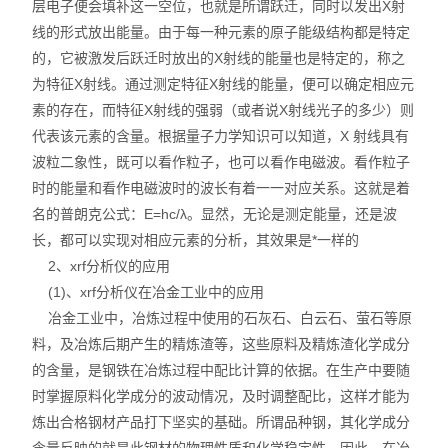
层电子便会填补这一空位，也就是所谓跃迁，同时以发出X射
线的形式放出能量。由于每一种元素的原子能级结构都是特定
的，它被激发后跃迁时放出的X射线的能量也是特定的，称之
为特征X射线。通过测定特征X射线的能量，便可以确定相应元
素的存在，而特征X射线的强弱（或者说X射线光子的多少）则
代表该元素的含量。根据量子力学知识可以知道，X 射线具有
波粒二象性，既可以看作粒子，也可以看作电磁波。看作粒子
时的能量和看作电磁波时的波长有着一一对应关系。这就是着
名的普朗克公式：E=hc/λ。显然，无论是测定能量，还是波
长，都可以实现对相应元素的分析，其效果是*一样的
2、xrf分析仪的应用
(1)、xrf分析仪在冶金工业中的应用
冶金工业中，冶炼过程中使用的石灰石、白云石、萤石等原
料，及冶炼后期产生的精炼渣等，这些原料及精炼渣化学成分
的含量，是钢铁在冶炼过程中配比计算的依据。在生产中要随
时掌握原料化学成分的波动情况，及时调整配比，这样才能为
炼出合格钢材产品打下坚实的基础。所谓品种钢，其化学成分