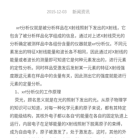
硅油涂布量测厚仪
新闻资讯
2015-12-03
XRF分析仪
xrf分析仪就是被分析样品在X射线照射下发出的X射线，它
包含了被分析样品化学组成的信息，通过对上述X射线荧光的
直读光谱仪
分析确定被测样品中各组份含量的仪器就是xrf分析仪。不同元
素发出的特征X射线能量和波长各不相同，因此通过对X射线的
X荧光光谱仪
能量或者波长的测量即可知道它是何种元素发出的，进行元素
的定性分析。同时样品受激发后发射某一元素的特征X射线强
RoHS检测仪
度跟这元素在样品中的含量有关，因此测出它的强度就能进行
重金属检测仪
元素的定量分析。
1、xrf分析仪的工作原理
邻苯检测仪
荧光，顾名思义就是在光的照射下发出的光。从原子物理学
的知识可以知道，对每一种化学元素的原子来说，都有其特定
元素分析仪
的能级结构，其核外电子都以各自*的能量在各自的固定轨道上
运行，内层电子在足够能量的X射线照射下脱离原子的束缚，
镀层厚度分析仪
成为自由电子，原子被激发了，处于激发态，这时，其他的外