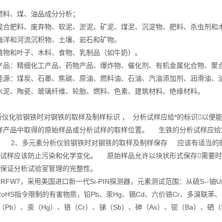
燃料、煤、油品成分分析；
混合肥料、废弃物、软泥、淤泥、矿泥、煤泥、沉淀物、肥料、杀虫剂和
海洋和河流沉积物、土壤、岩石和矿物。
植物和叶子、木料、食物、乳制品（如牛奶）。
产品：精细化工产品、药物产品、爆炸物、催化剂、有机金属化合物、聚
能源：煤炭、石墨、焦碳、原油、燃料油、石油、汽油添加剂、润滑油、
水泥、陶瓷、玻璃纤维、轮胎、燃料、色素、建筑材料、绝缘材料。
分析仪化验钢铁时对钢铁的取样及制样标识 ， 分析试样应给*的标识以便
样产品中取得的原始样品或分析试样的取样位置。 生铁的分析试样应给
2、多元素分析仪验钢铁时对钢铁的取样及制样保存 应该有适当的贮
析试样应该防止污染和化学变化。 原始样品允许以块状形式保存需要
以保证分析试验室管理的完整性。
RFW7，采用美国进口新一代Si-PIN探测器，元素测试范围：从硫S--铀
oHS指令限制的有害物质，铅Pb、汞Hg、镉Cd、六价铬Cr、多溴联
（Pb）、汞（Hg）、铬（Cr）、锑（Sb）、砷（As）、钡（Ba）、硒