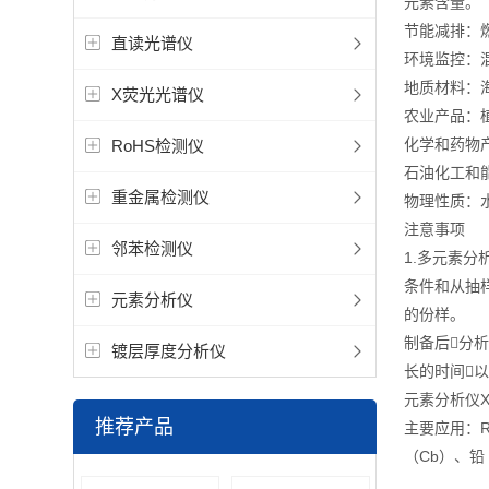
元素含量。
节能减排：
直读光谱仪
环境监控：
地质材料：
X荧光光谱仪
农业产品：
化学和药物
RoHS检测仪
石油化工和
重金属检测仪
物理性质：
注意事项
邻苯检测仪
1.多元素
条件和从抽
元素分析仪
的份样。 
制备后分
镀层厚度分析仪
长的时间
元素分析仪X
推荐产品
主要应用：R
（Cb）、铅