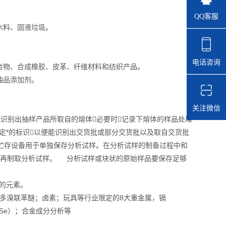
QQ客服
木料、固液垃圾。
电话咨询
合物、合成橡胶、皮革、纤维材料和纺织产品。
油品添加剂。
关注微信
能识别出抽样产品所取自的熔体必要时记录下熔体的样品处理
定*的标识以便能识别出交货批或部分交货批以及取自交货批
存设备用于单独保存分析试样。在分析试样的制备过程中和
时再制取分析试样。 分析试样或块状的原始样品要保存足够
U的元素。
苯、多溴联苯醚；卤素；玩具等行业限定的8大重金属，镉
（Se）；合金成分分析等