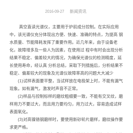
硅油涂布量测厚仪
新闻资讯
2016-09-27
XRF分析仪
真空直读光谱仪，主要用于炉前成分控制。在实际应用
中，该光谱仪充分体现出方便、快速、准确的特点，为提高 钢
直读光谱仪
水质量、节能降耗发挥了重要作用。近几年来，由于设备老
化，故障增多及一些人为因素，在使用过 程中有时会出现分析
X荧光光谱仪
结果不稳定、偏差较大的情况，为确保光谱仪的检测精度，延
长使用寿命，经认真 分析总结，采取下列措施后，分析结果不
RoHS检测仪
稳定、偏差较大的现象及光谱仪故障率高的问题大大减少
重金属检测仪
(1)试样表面要平整，当试样放在电极架上时，不能有漏气
现象。如有漏气，激发时声音不正常。
邻苯检测仪
(2)样品与控制标样的磨纹粗细要一致，不能有交叉纹，磨
样用力不要过大，而且用力要均匀，用力过大，容易造成试样
元素分析仪
表面氧化。
(3)对高镍铬钢磨样时，要使用新砂轮片磨样，磨纹操作要
镀层厚度分析仪
求更严格。