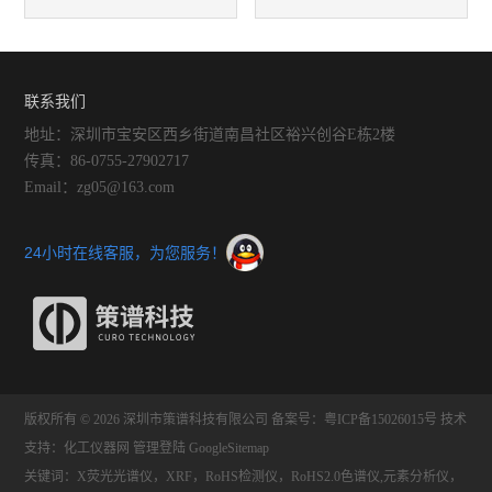
析质量的因素有哪些？
事项
联系我们
地址：深圳市宝安区西乡街道南昌社区裕兴创谷E栋2楼
传真：86-0755-27902717
Email：zg05@163.com
24小时在线客服，为您服务！
版权所有 © 2026 深圳市策谱科技有限公司
备案号：粤ICP备15026015号
技术
支持：
化工仪器网
管理登陆
GoogleSitemap
关键词：X荧光光谱仪，XRF，RoHS检测仪，RoHS2.0色谱仪,元素分析仪，