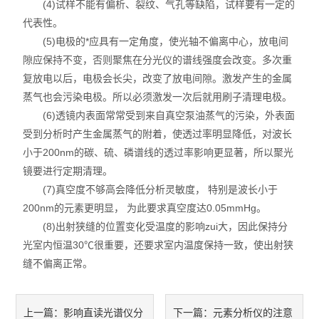
(4)试样不能有偏析、裂纹、气孔等缺陷，试样要有一定的
代表性。
(5)电极的*应具有一定角度，使光轴不偏离中心，放电间
隙应保持不变，否则聚焦在分光仪的谱线强度会改变。多次重
复放电以后，电极会长尖，改变了放电间隙。激发产生的金属
蒸气也会污染电极。所以必须激发一次后就用刷子清理电极。
(6)透镜内表面常常受到来自真空泵油蒸气的污染，外表面
受到分析时产生金属蒸气的附着，使透过率明显降低，对波长
小于200nm的碳、硫、磷谱线的透过率影响更显著，所以聚光
镜要进行定期清理。
(7)真空度不够高会降低分析灵敏度， 特别是波长小于
200nm的元素更明显， 为此要求真空度达0.05mmHg。
(8)出射狭缝的位置变化受温度的影响zui大，因此保持分
光室内恒温30℃很重要，还要求室内温度保持一致，使出射狭
缝不偏离正常。
影响直读光谱仪分
元素分析仪的注意
上一篇：
下一篇：