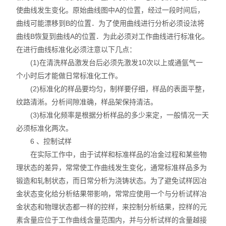
使曲线发生变化。原始曲线图中A的位置，经过一段时间后，
曲线可能漂移到B的位置．为了使用曲线进行分析必须设法将
曲线B恢复到曲线A的位置．为此必须对工作曲线进行标准化。
在进行曲线标准化必须注意以下几点：
(1)在清洗样品激发台后必须先激发10次以上或通氩气一
个小时后才能做日常标准化工作。
(2)标准化的样品要均匀，制样要仔细，样品的表面平整，
纹路清淅。分析间隙准确，样品架保持清洁。
(3)标准化频率是根据分析样品的多少来定，一般情况一天
必须标准化两次。
6 、控制试样
在实际工作中，由于试样和标准样品的冶金过程和某些物
理状态的差异，常常使工作曲线发生变化，通常标准样品多为
锻造和轧制状态，而日常分析为浇铸状态。为了避免试样因冶
金状态变化给分析结果带影响，常常应使用一个与分析试样冶
金状态和物理状态都一样的控样，来控制分析结果，控样的元
素含量应位于工作曲线含量范围内，并与分析试样的含量越接