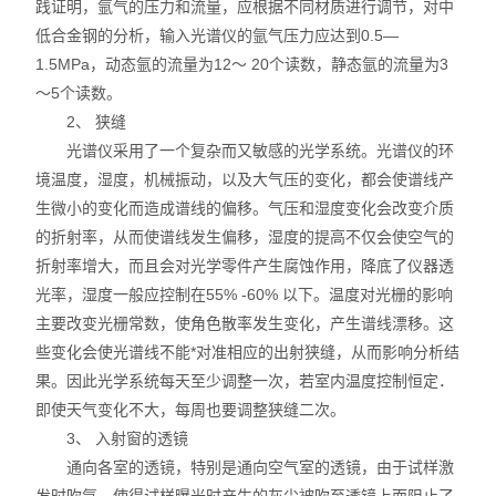
践证明，氩气的压力和流量，应根据不同材质进行调节，对中
低合金钢的分析，输入光谱仪的氩气压力应达到0.5—
1.5MPa，动态氩的流量为12～ 20个读数，静态氩的流量为3
～5个读数。
2、 狭缝
光谱仪采用了一个复杂而又敏感的光学系统。光谱仪的环
境温度，湿度，机械振动，以及大气压的变化，都会使谱线产
生微小的变化而造成谱线的偏移。气压和湿度变化会改变介质
的折射率，从而使谱线发生偏移，湿度的提高不仅会使空气的
折射率增大，而且会对光学零件产生腐蚀作用，降底了仪器透
光率，湿度一般应控制在55% -60% 以下。温度对光栅的影响
主要改变光栅常数，使角色散率发生变化，产生谱线漂移。这
些变化会使光谱线不能*对准相应的出射狭缝，从而影响分析结
果。因此光学系统每天至少调整一次，若室内温度控制恒定．
即使天气变化不大，每周也要调整狭缝二次。
3、 入射窗的透镜
通向各室的透镜，特别是通向空气室的透镜，由于试样激