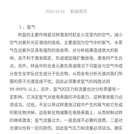
硅油涂布量测厚仪
新闻资讯
2016-10-14
XRF分析仪
1 、氩气
吹氩的主要作用是试样激发时赶走火花室内的空气，减小
直读光谱仪
空气对紫外光区谱线的吸收。主要是因为空气中的氧气、水蒸
气在远紫外区具有强烈的吸收带，对分析结果造成很大的影
X荧光光谱仪
响，且不利于激发稳定，形成或加强扩散放电，激发时产生白
点。另外，样品中的合金元素在高温情况下可能会与空气中成
RoHS检测仪
分发生化学反应生成分子化合物，从而会有分析光谱对我们所
重金属检测仪
需的原子光谱造成干扰。因此必须要求氩气的纯度达到
99.999％ 以上。另外，氩气的压力和流量也对分析质量有一
邻苯检测仪
定影响，它决定氩气对放电表面的冲击能力，这种激发能力必
须适当，过低，不足以将试样激发过程中产生的氧气和它形成
元素分析仪
的氧化物冲掉，这些氧化物凝集在电极表面上，从而抑制试样
的继续激发；氩气流量过大，一是造成不必要的浪费。二是对
镀层厚度分析仪
光谱仪也有一定的损伤。因此氩气压力和流量必须适当。据实