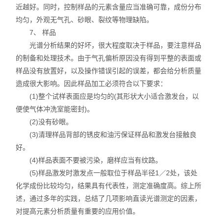
近越好。同时，控制样品的元素含量应当准确可靠，成份分布
均匀，外观无气孔、砂眼、裂纹等物理缺陷。
7、 样品
光谱分析结果的好坏，很大程度取决于样品，要注意样品
的制备和处理技术。由于气孔偏析原因没有得到平整的表面或
样品没有放置好，以及操作错误引起的误差，都会给分析质量
造成很大影响。因此样品加工必须符合以下要求：
(1)整个试样表面应是均匀的(其形状大小适合激发台，以
便使气体冲洗室能密封)。
(2)没有砂眼。
(3)清理样品背部的锈皮和油污保证样品和激发台接触良
好。
(4)样品表面不要被污染，磨样应当有纹路。
(5)样品激发时激发点一般取位于样品半径1／2处，该处
化学成份比较均匀，结果具有代表性，测定准确度高。综上所
述，通过多年的实践，总结了几项影响直读光谱测定的因素，
对提高元素分析质量有重要的应用价值。