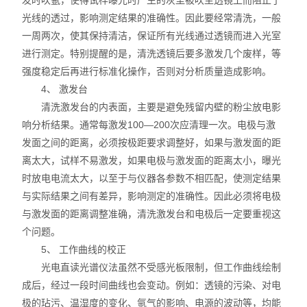
发时吹氩，使得试样曝光时产生的灰尘被吹至透镜上而阻止了
光线的透过，影响测定结果的准确性。因此要经常清洗，一般
一周两次，使其保持清洁，保证所有光线通过透镜而进入光室
进行测定。特别提醒的是，清洗透镜后要多激发几个废样，等
强度稳定后再进行标准化操作，否则对分析质量造成影响。
4、 激发台
清洗激发台的内表面，主要是避免残留内壁的粉尘放电影
响分析结果。通常每激发100—200次应清理一次。电极与激
发面之间的距离，必须按极距要求调整好，如果与激发面的距
离太大，试样不易激发，如果电极与激发面的距离太小，曝光
时放电电流太大，以至于与仪器各参数不相匹配，使测定结果
与实际结果之间有差异，影响测定的准确性。因此必须将电极
与激发面的距离调整准确，清洗激发台和电极后一定要重视这
个问题。
5、 工作曲线的校正
光电直读光谱仪法虽然不受感光板限制，但工作曲线绘制
成后，经过一段时间曲线也会变动。例如：透镜的污染、对电
极的玷污、温湿度的变化、氩气的影响、电源的波动等，均能